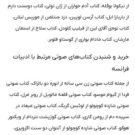
از نیکولا بوگله، کتاب آدم خواران از ژان تولی، کتاب دوستت دارم
از باربارا ابل، کتاب آرسن لوپین، دزد جنتلمن از موریس لبلان،
کتاب نوه‌ی آقای لین از فیلیپ کلودل، کتاب سلاخ از استفان
مارشان، کتاب مادام بواری از گوستاو فلوبر.
خرید و شنیدن کتاب‌های صوتی مرتبط با ادبیات
فرانسه
از جمله کتاب صوتی زن سی ساله از انوره دو بالزاک، کتاب صوتی
فردا از گیوم موسو، کتاب صوتی قلعه‌ مالویل از روبر مرل، کتاب
صوتی شازده کوچولو از لوئیس گریگ، کتاب صوتی میعاد در
سپیده دم از رومن گاری، کتاب صوتی گوژپشت نتردام از ویکتور
هوگو، کتاب صوتی شازده کوچولو از آنتوان دو سنت اگزوپری،