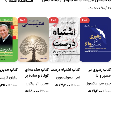
با خوندن این کتاب‌ها جلوتر از بقیه باش
مشاهده همه
تا ٪۷۰ تخفیف
۵۰٪
۴۰٪
۴۰٪
کتاب رهبری در
کتاب اشتباه درست
کتاب مقدمه‌ای
کتاب مدیری
مسیر والا
کوتاه و ساده بر
امی ادموندسون
برایان تریس
تفکر سیستمی
جان سی ماکسول
هنری ام. برتون
۷۷,۴۰۰ ت
۶۲,۲۵۰
۱۲۴۵۰۰
۱۲۹۰۰۰
۷۱,۴۰۰ ت
۱۸,۰۰۰ ت
۳۶۰۰۰
۱۱۹۰۰۰