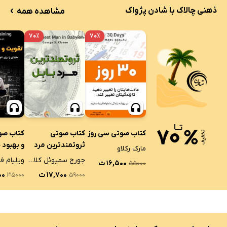
›
ذهنی چالاک با شادن پژواک
مشاهده همه
۷۰٪
۷۰٪
کتاب صوتی سی روز
کتاب صوتی
کتاب صو
ثروتمندترین مرد
و بهبود 
مارک رکلاو
بابل
جورج سمیوئل کلاسون
ویلیام ف
۱۶,۵۰۰ ت
۵۵۰۰۰
۱۷,۷۰۰ ت
۵۰۰
۳۵۰۰۰
۵۹۰۰۰