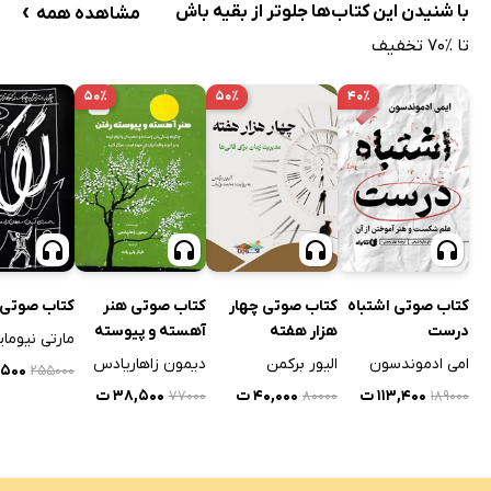
›
با شنیدن این کتاب‌ها جلوتر از بقیه باش
مشاهده همه
تا ٪۷۰ تخفیف
۵۰٪
۵۰٪
۴۰٪
کتاب صوتی اشتباه
کتاب صوتی چهار
کتاب صوتی هنر
کتاب صوتی ت
درست
هزار هفته
آهسته و پیوسته
مارتی نیومای
رفتن
امی ادموندسون
الیور برکمن
دیمون زاهاریادس
۸,۵۰۰
۲۵۵۰۰۰
۱۱۳,۴۰۰ ت
۴۰,۰۰۰ ت
۳۸,۵۰۰ ت
۷۷۰۰۰
۸۰۰۰۰
۱۸۹۰۰۰