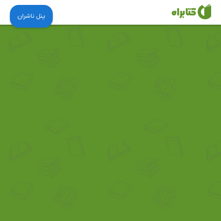
پنل ناشران