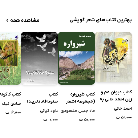
›
بهترین کتاب‌های شعر گویشی
مشاهده همه
کتاب دیوان مم و
کتاب شیرواره
کتاب
کتاب کاکوله
زین احمد خانی به
(مجموعه اشعار
سئوداقانادلاریندا
صادق نیک پ
انضمام تحلیل و
احمد خانی
کردی)
(شرح درد اشتیاق)
ماه جبین مقصودی
داود کیانی
۱۶,۸۰۰ ت
بررسی آن
۵۹,۰۰۰ ت
۵۰,۰۰۰ ت
۱۰,۰۰۰ ت