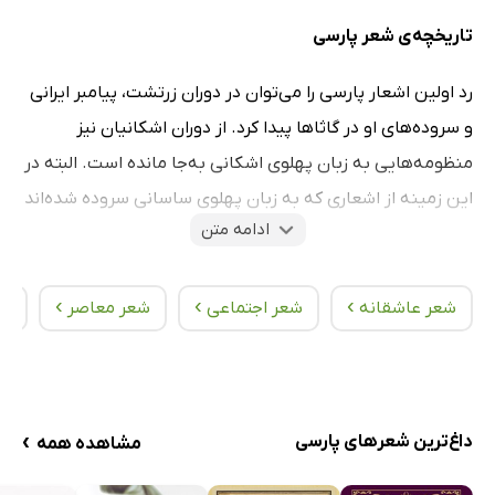
تاریخچه‌ی شعر پارسی
رد اولین اشعار پارسی را می‌توان در دوران زرتشت، پیامبر ایرانی
و سروده‌های او در گاثاها پیدا کرد. از دوران اشکانیان نیز
منظومه‌هایی به زبان پهلوی اشکانی به‌جا مانده است. البته در
این زمینه از اشعاری که به زبان پهلوی ساسانی سروده شده‌اند
ادامه متن
نیز، نمی‌توان غافل شد. این دو زبان، به پارسی میانه شهره
هستند و شعرهایی که در چارچوب آن‌ها سروده شده‌اند،
›
›
›
تفاوت‌های بسیاری با اشعار پارسی امروزی دارند. یکی از این
شعر عاشقانه
شعر اجتماعی
شعر معاصر
شع
تفاوت‌های مهم، عدم برخورداری این سروده‌ها از وزن عروضی
است.
در دوران یعقوب لیث صفاری، اولین شاعران پارسی‌زبانی که به
›
داغ‌ترین شعرهای پارسی
مشاهده همه
زبان فارسی دری شعر می‌سرودند، سربرآوردند. ورارود