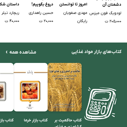
امروز تا توانستن
دروغ بگوییم!
داستان شکل
دشمنان آن
فردا
اقتصاد رفتا
مهدی صفویان
حسین راهداری
ریچارد تیلر
لودویگ فون میزس
رایگان
۲۰,۰۰۰ ت
۴۰,۰۰۰ ت
۲۰۵,۰۰۰ ت
›
کتاب‌های بازار مواد غذایی
مشاهده همه
کتاب بازار خرما
کتاب بازا
کتاب حاکمیت بر
کشاورزی و غذای