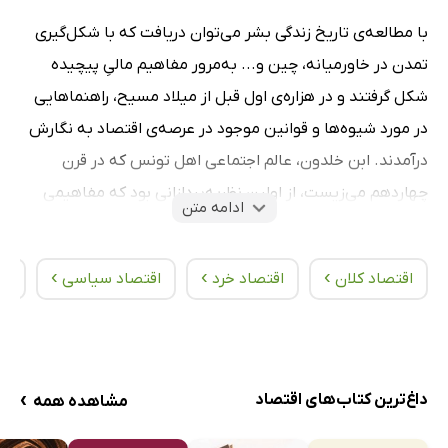
با مطالعه‌ی تاریخ زندگی بشر می‌توان دریافت که با شکل‌گیری
تمدن در خاورمیانه، چین و... به‌مرور مفاهیم مالیِ پیچیده
شکل گرفتند و در هزاره‌ی اول قبل از میلاد مسیح، راهنماهایی
در مورد شیوه‌ها و قوانین موجود در عرصه‌ی اقتصاد به نگارش
درآمدند. ابن خلدون، عالم اجتماعی اهل تونس که در قرن
چهاردهم می‌زیست، از اولین نظریه‌پردازانی بود که مفاهیمی
ادامه متن
مثل تقسیم کار، سود و بازدهی و تجارت بین‌المللی را بررسی
کرد. در قرن هجدهم میلادی آدام اسمیت، اقتصاددان
›
›
›
اقتصاد کلان
اقتصاد خرد
اقتصاد سیاسی
سر
اسکاتلندی، با بهره‌گیری از ایده‌های نویسندگان فرانسوی عصر
روشنگری، به نحوه‌ی کارکرد اقتصاد پرداخت. در قرن بعد، کارل
مارکس و توماس مالتوس این عرصه را گسترده‌تر کردند و در
اواخر این قرن، لئون والراس و آلفرد مارشال، برای درک و بیان
›
داغ‌ترین کتاب‌های اقتصاد
مشاهده همه
مفاهیم اقتصادی از آمار و ریاضیات استفاده کردند.