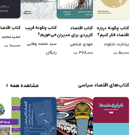
قلم احمد قربانی، در نسخه‌های الکترونیک و PDF و به‌صورت
رایگان در اختیار مخاطبان قرار داده شده‌اند تا علاقه‌مندان
بتوانند بدون پرداخت هزینه‌ای برای خرید کتاب، عناوین
کتاب چگونه فریب
کتاب اقتصاد
کتاب چگونه درباره
کتاب اقتصاد
می‌خوریم؟
اقتصاد فکر کنیم؟
کاربردی برای مدیران
موردنیازشان را دانلود کنند و از محتوای مفیدشان بهره‌مند
سید محمد وفایی
پرلنارت بایلوند
مهدی چشمی
۱۰۰,۰۰۰ ت
شوند.
رایگان
۵۰,۰۰۰ ت
۳۷۸,۰۰۰ ت
›
کتاب‌های اقتصاد سیاسی
مشاهده همه