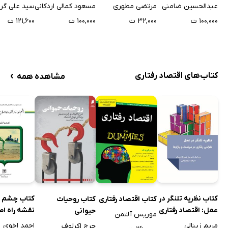
صادرات، واردات و
مرتضی مطهری
مسعود کمالی اردکانی
سید علی گرا
عبدالحسین ضامنی
سرمایه گذاری
۳۲,۰۰۰ ت
۱۰۰,۰۰۰ ت
۱۲۱,۶۰۰ ت
۱۰۰,۰۰۰ ت
›
کتاب‌های اقتصاد رفتاری
مشاهده همه
کتاب نظریه تلنگر در
کتاب چشم ان
کتاب اقتصاد رفتاری
کتاب روحیات
عمل: اقتصاد رفتاری
نقشه راه اص
حیوانی
موریس آلتمن
در سیاست و بازارها
الگوی مصر
مریم زینالی
احمد اخوی
جرج اکرلوف