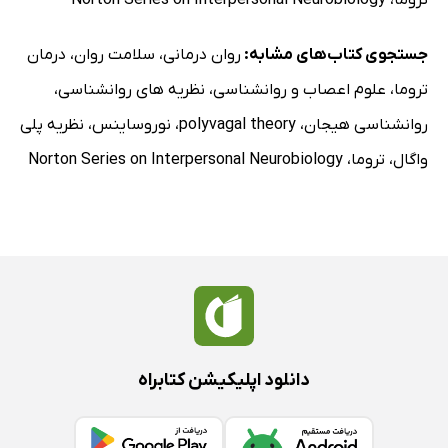
مراحل درخت هنری خودکار عصبی
جستجوی کتاب‌های مشابه:
روان درمانی
،
سلامت روان
،
درمان
راهنمایی‌ها
تروما
،
علوم اعصاب و روانشناسی
،
نظریه های روانشناسی
،
مراحل نوشتن داستان‌های درخت
روانشناسی هیجان
،
polyvagal theory
،
نوروساینس
،
نظریه پلی
نکات
واگال
،
تروما
،
Norton Series on Interpersonal Neurobiology
مراحل حرکت درختان
نکات
تمرین دوباره ارتباط برقرار کردن
تمرین زبان بدن
پیش‌زمینه
مراحل
نکات
دانلود اپلیکیشن کتابراه
تمرین
پیوستار بین بقا و تعامل اجتماعی
پیش‌زمینه