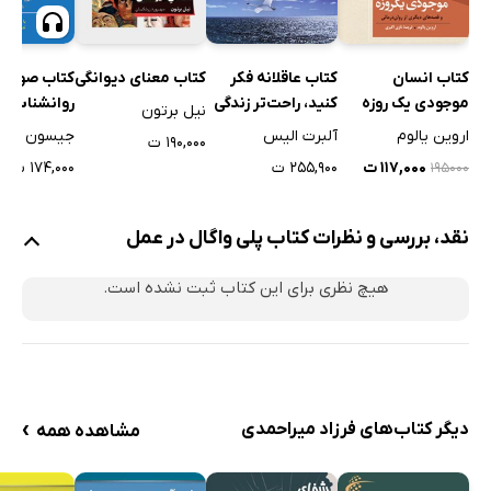
مروری بر چارچوب پایه‌ای
ایجاد ارتباطات پایدار (Connect)
کتاب عاقلانه فکر
کتاب صوتی
کتاب انسان
کتاب معنای دیوانگی
کنید، راحت‌تر زندگی
روانشناسی 
موجودی یک روزه
دوستی با سیستم عصبی
نیل برتون
کنید
آلبرت الیس
جیسون فری
اروین یالوم
توجه دقیق
۱۹۰,۰۰۰ ت
۲۵۵,۹۰۰ ت
۱۷۴,۰۰۰ ت
۱۱۷,۰۰۰ ت
۱۹۵۰۰۰
شکل‌دهی
یکپارچه‌سازی
نقد، بررسی و نظرات کتاب پلی واگال در عمل
ارتباط
چگونه از تمرین‌های این بخش استفاده کنیم
هیچ نظری برای این کتاب ثبت نشده است.
نتایج مورد انتظار
فصل چهارم: دوستی با سیستم عصبی خودکار
تمرین‌های دوستی با سیستم عصبی خودکار در سه دسته ارائه
شده‌اند
›
دیگر کتاب‌های فرزاد میراحمدی
مشاهده همه
آگاهی دقیق از سیستم عصبی خودکار
تمرین