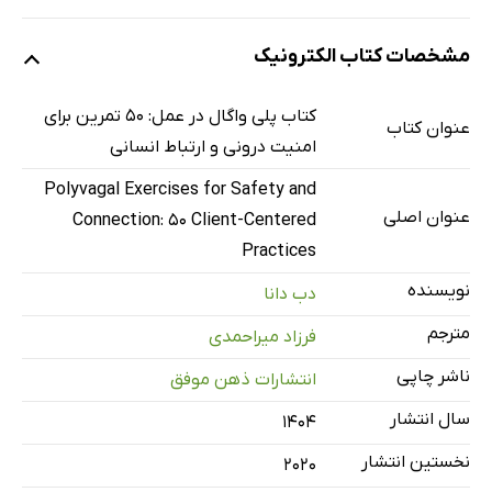
تقدیم به
مشخصات کتاب الکترونیک
پیشگفتار مترجم
پیشگفتار استیون پورجس
کتاب پلی واگال در عمل: 50 تمرین برای
عنوان کتاب
نویسنده‌ی نظریه‌ی پلی‌واگال
امنیت درونی و ارتباط انسانی
سپاسگزاری‌ نویسنده
Polyvagal Exercises for Safety and
مقدمه
عنوان اصلی
Connection: 50 Client-Centered
بازسازی دستگاه عصبی با تمرین‌های پلی‌واگال
Practices
بخش اول: دستگاه عصبی خودکار؛ الگوها و مسیرها
نویسنده
دب دانا
سه اصل بنیادین نظریه پلی‌واگال
مترجم
فرزاد میراحمدی
1- سلسله‌مراتب عصبی
ناشر چاپی
انتشارات ذهن موفق
2- درک عصبی (نوروسپشن)
سال انتشار
3- تنظیم مشترک
۱۴۰۴
تکامل دستگاه عصبی خودکار
نخستین انتشار
2020
سمپاتیک: ماهی‌ای که با سرعت از شکارچی فرار می‌کند.