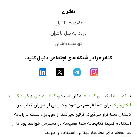
توجه آگاهانه به سیستم عصبی
ناشران
تمرین: الفبای خودکار
عضویت ناشران
پیش‌زمینه
ورود به پنل ناشران
مراحل انجام تمرین
فهرست ناشران
مراحل ساخت الفبا
کتابراه را در شبکه‌های اجتماعی دنبال کنید.
نکات
1. حالت پشتی‌واگ
2. حالت سمپاتیک
3. حالت شکمی‌واگ
با
نصب اپلیکیشن کتابراه
امکان شنیدن
کتاب صوتی
و
خرید کتاب
تمرین: نام‌های خودکار
الکترونیک
برای شما فراهم می‌شود و دنیایی از هزاران کتاب در
پیش‌زمینه
دستان شما قرار می‌گیرد. فرقی نمی‌کند از موبایل، تبلت یا رایانه
مراحل نوشتن نام
استفاده کنید؛ کتابخانه شما همیشه در دسترس خواهد بود تا از
نکات
هر لحظه برای مطالعه بهترین استفاده را ببرید.
نکته درمانی