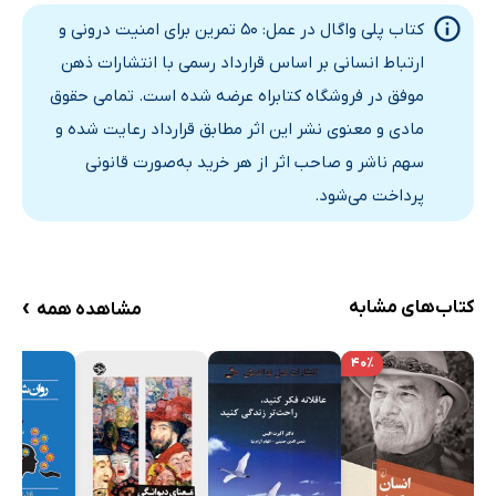
کتاب پلی واگال در عمل: 50 تمرین برای امنیت درونی و
تمرین کوتاه
ارتباط انسانی بر اساس قرارداد رسمی با انتشارات ذهن
تمرین کوتاه
موفق در فروشگاه کتابراه عرضه شده است. تمامی حقوق
تمرین کوتاه
مادی و معنوی نشر این اثر مطابق قرارداد رعایت شده و
فصل سوم: تنظیم متقابل
سهم ناشر و صاحب اثر از هر خرید به‌صورت قانونی
مهندسی شده برای ارتباط
پرداخت می‌شود.
ارتباط‌های از دست‌رفته
تمرین کوتاه
تمرین کوتاه
›
کتاب‌های مشابه
مشاهده همه
دوباره ارتباط برقرار کردن
تفاوت‌های خودکار بدن بین انزوا و خلوت چیست؟
۴۰٪
تمرین کوتاه
خلاصه بخش اول
بخش دوم: مسیر‌یابی در مسیرهای خودکار عصبی: رویکرد
پایه‌ای