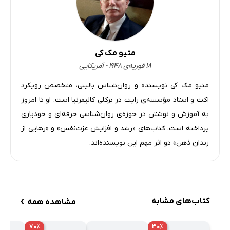
قسمت بیست‌وچهار: ذهن تک‌بعدی
8 دقیقه
قسمت بیست‌وپنج: فکر را به آگاهی‌تان راه بدهید
4 دقیقه
قسمت بیست‌وشش: در جستجوی نقص‌ها
6 دقیقه
متیو مک کی
۱۸ فوریه‌ی ۱۹۴۸ - آمریکایی
قسمت بیست‌وهفت: افکار شبیه ستاره هستند
3 دقیقه
متیو مک‌ کی نویسنده و روان‌شناس بالینی، متخصص رویکرد
قسمت بیست‌وهشت: زنجیرهٔ افکار
6 دقیقه
اکت و استاد مؤسسه‌ی رایت در برکلی کالیفرنیا است. او تا امروز
به آموزش و نوشتن در حوزه‌ی روان‌شناسی حرفه‌ای و خودیاری
قسمت بیست‌ونه: پاهایتان را حرکت دهید
4 دقیقه
پرداخته است. کتاب‌های «رشد و افزایش عزت‌نفس» و «رهایی از
بخش سوم: هر فکری که به ذهنتان خطور می‌کند، باور نکنید
3 دقیقه
زندان ذهن» دو اثر مهم این نویسنده‌اند.
قسمت سی: نام‌گذاری افکار
4 دقیقه
قسمت سی‌ویک: قایق‌های ماهیگیری
4 دقیقه
›
کتاب‌های مشابه
مشاهده همه
قسمت سی‌ودو: قضاوت‌هایتان را رها کنید
5 دقیقه
قسمت سی‌وسه: تصویر افکارتان را بکشید
4 دقیقه
۷۰٪
۳۰٪