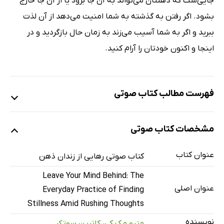
جایی‌ست که ذهنتان می‌تواند به آن جا برود یا از آن جا خارج
بشود. اگر رفتن به گذشته به شما امنیت می‌دهد از آن لذت
ببرید و اگر به شما آسیب می‌زند به زمان حال بازگردید و در
اینجا و اکنون خودتان را آرام کنید.
فهرست مطالب کتاب صوتی
نمونه
مشخصات کتاب صوتی
عنوان کتاب
معرفی و پیشگفتار مترجمان
کتاب صوتی رهایی از زندان ذهن
9 دقیقه
Leave Your Mind Behind: The
بخش اول: به چه چیزی فکر می‌کنید؟ ـ قسمت یک: تماشای زمان حاضر
8 دقیقه
عنوان اصلی
Everyday Practice of Finding
قسمت دو: تماشای زمان حال؛ رفت و برگشت بین تجربه‌ی دنیای درو
7 دقیقه
Stillness Amid Rushing Thoughts
قسمت سه: تماشای دیروز؛ خاطره در مقابل مشاهده
5 دقیقه
نویسنده
متیو مک کی
،
کاترین سوتکر