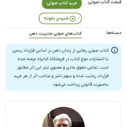
قسمت سیزده: این فکر چه هدفی را دنبال می‌کند؟
6 دقیقه
قیمت کتاب صوتی
خرید کتاب صوتی
قسمت چهارده: افکارمان چه دنیایی برای ما می‌سازند؟
4 دقیقه
شنیدن نمونه
قسمت پانزده: فرار بزرگ
5 دقیقه
دسته‌ها
کتاب‌های صوتی مدیریت ذهن
قسمت شانزده: افکار گمراه‌کننده
5 دقیقه
قسمت هفده: افکار شیطانی
3 دقیقه
کتاب صوتی رهایی از زندان ذهن بر اساس قرارداد رسمی
با انتشارات موج کتاب در فروشگاه کتابراه عرضه شده
قسمت هجده: بارش افکار
5 دقیقه
است. تمامی حقوق مادی و معنوی نشر این اثر مطابق
قسمت نوزده: افکار رئیس مآبانه
4 دقیقه
قرارداد رعایت شده و سهم ناشر و صاحب اثر از هر خرید
قسمت بیست: نان بیات
به‌صورت قانونی پرداخت می‌شود.
3 دقیقه
قسمت بیست‌و‌یک: شما فقط افکارتان نیستید
4 دقیقه
قسمت بیست‌ودو: صرف فکر کردن به یک واقعه، باعث اتفاق‌افتادن 
5 دقیقه
قسمت بیست‌وسه: پذیرفتن یک روز بارانی
3 دقیقه