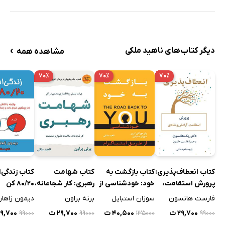
›
دیگر کتاب‌های ناهید ملکی
مشاهده همه
۷۰٪
۷۰٪
۷۰٪
کتاب انعطاف‌پذیری:
کتاب بازگشت به
کتاب شهامت
کتاب زندگی‌ا
پرورش استقامت،
خود: خودشناسی از
رهبری: کار شجاعانه،
80/20 کن
آرامش و شادی
طریق اینیاگرام
مکالمات دشوار و
فارست هانسون
سوزان استبایل
برنه براون
دیمون زاها
صمیمیت
۲۹,۷۰۰ ت
۴۰,۵۰۰ ت
۲۹,۷۰۰ ت
۲۹,۷۰۰ 
۹۹۰۰۰
۹۹۰۰۰
۱۳۵۰۰۰
۹۹۰۰۰