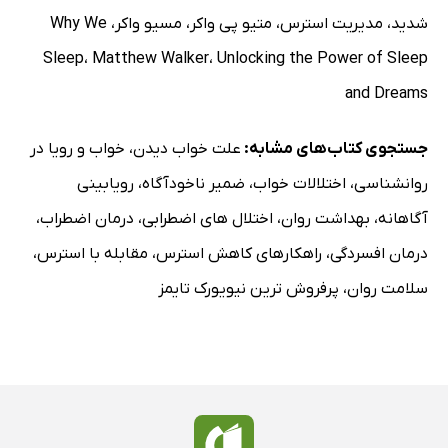
شدید
،
مدیریت استرس
،
متیو پی واکر
،
مسیو واکر
،
Why We
Sleep
،
Matthew Walker
،
Unlocking the Power of Sleep
and Dreams
جستجوی کتاب‌های مشابه:
علت خواب دیدن
،
خواب و رویا در
روانشناسی
،
اختلالات خواب
،
ضمیر ناخودآگاه
،
رویابینی
آگاهانه
،
بهداشت روان
،
اختلال های اضطرابی
،
درمان اضطراب
،
درمان افسردگی
،
راهکارهای کاهش استرس
،
مقابله با استرس
،
سلامت روان
،
پرفروش ترین نیویورک تایمز