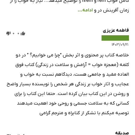
کامل خواب rem و nrem را توضیح میدهد... نیاز به خواب را از
زمان آفرینش در و
ادامه...
فاطمه عزیزی
0
0
۱۴۰۳/۰۹/۲۱
خلاصه کتاب پر محتوی و اثر بخش “چرا می خوابیم؟ ” در دو
کلمه (معجزه خواب = آرامش و سلامت در زندگی) کتاب فوق
العاده مفید و جامعی هست، دیدگاهم نسبت به خواب و
عجایب و اثار خواب بر زندگی هر شخص را نویسنده بسیار واضح
و روشن در این کتاب بیان کرده است. حتما این کتاب را برای
کسانی که به سلامت جسمی و روحی خود اهمیت میدهند
توصیه میکنم با تشکر از کتابراه و مترجم گرامی
صدیقه