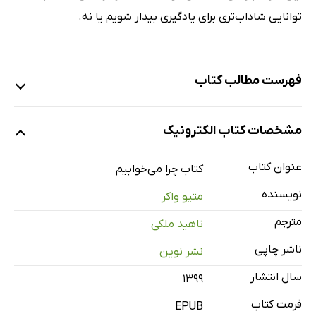
توانایی شاداب‌تری برای یادگیری بیدار شویم یا نه.
فهرست مطالب کتاب
بخش اول: چیزی که خواب نامیده می‌شود
مشخصات کتاب الکترونیک
فصل اول: خوابیدن...
فصل دوم: کافئین، پرواز‌زدگی و ملاتونین
عنوان کتاب
کتاب چرا می‌خوابیم
فصل سوم: تعریف و ایجاد خواب
نویسنده
متیو واکر
فصل چهارم: تختخواب‌ میمون‌های بزرگ، دایناسورها و چرت‌زدن
مترجم
ناهید ملکی
با نیمی از مغز
ناشر چاپی
نشر نوین
فصل پنجم: تغییرات خواب در طول زندگی
بخش دوم: چرا باید بخوابید؟
سال انتشار
۱۳۹۹
فصل ششم: مادر شما و شکسپیر می‌دانستند
فرمت کتاب
EPUB