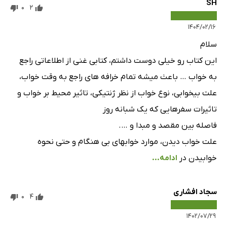
SH
0
2
۱۴۰۴/۰۲/۱۶
سلام
این کتاب رو خیلى دوست داشتم، کتابى غنى از اطلاعاتى راجع
به خواب … باعث میشه تمام خرافه هاى راجع به وقت خواب،
علت بیخوابى، نوع خواب از نظر ژنتیکى، تاثیر محیط بر خواب و
تاثیرات سفرهایى که یک شبانه روز
فاصله بین مقصد و مبدا و ….
علت خواب دیدن، موارد خوابهاى بى هنگام و حتى نحوه
خوابیدن در
ادامه...
سجاد افشاری
0
4
۱۴۰۲/۰۷/۲۹