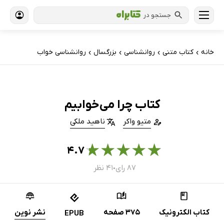
جستجو در
خانه
کتاب‌ متنی
روانشناسی
بزرگسال
روانشناسی خواب
›
›
›
›
کتاب چرا می‌خوابیم
متیو واکر
ناهید ملکی
★
★
★
★
★
۴.۷
۸۷ رای
۴۱ نظر
●
کتاب الکترونیک
375 صفحه
نشر نوین
EPUB