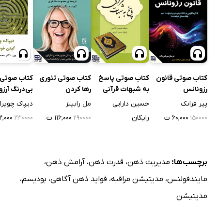
کتاب صوتی قانون
کتاب صوتی پاسخ
کتاب صوتی تئوری
کتاب صوتی 
رزونانس
به شبهات قرآنی
رها کردن
بی‌درنگ آرزو
پیر فرانک
حسین دارایی
مل رابینز
دیپاک چوپرا
۶۰,۰۰۰ ت
رایگان
۱۱۶,۰۰۰ ت
۹۲,۰۰۰ 
۲۳۰۰۰۰
۲۹۰۰۰۰
۱۵۰۰۰۰
برچسب‌ها:
مدیریت ذهن
،
قدرت ذهن
،
آرامش ذهن
،
مایندفولنس
،
مدیتیشن مراقبه
،
فواید ذهن آگاهی
،
بودیسم
،
مدیتیشن