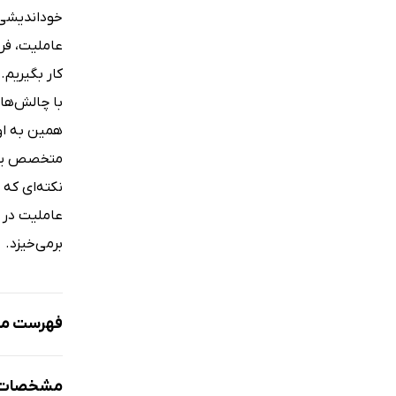
خوداندیشی 
عاملیت، فرو
کار بگیریم.
با چالش‌های
همین به او
متخصص یا د
نکته‌ای که
عاملیت در 
برمی‌خیزد.
فهرست مط
ستایش‌ها د
مشخصات ک