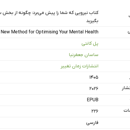
 سوی سلامت روان بهتر
کتاب نیرویی که شما را پیش می‌برد: چگونه از بخش 
‌کند: مادربزرگ گریس و نیروی زاینده
بگیرید
ین بهره را از این کتاب ببریم
ی
l New Method for Optimising Your Mental Health
شما که هستید؟
پل کانتی
ه چه می‌اندیشید؟
ساسان جعفرنیا
د»
ختار «خود»
انتشارات زمان تغییر
گاه شما
۱۴۰۵
اه شما
شار
2026
 دفاعی
EPUB
ش
ات
226
 (حس هویت)
رون
فارسی