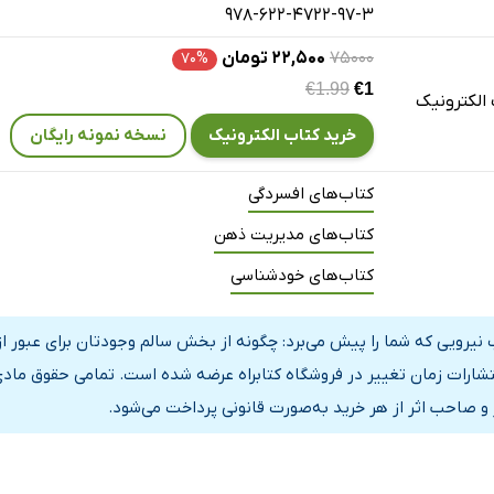
سیر
978-622-4722-97-3
ه می‌کنید؟
۷۵۰۰۰
۲۲,۵۰۰ تومان
۷۰%
»
€1.99
€1
الکترونیک
رکرد «خود»
خرید کتاب الکترونیک
نسخه نمونه رایگان
 دفاعی در عمل
کتاب‌های افسردگی
کتاب‌های مدیریت ذهن
کتاب‌های خودشناسی
رکرد «خود»
 نیرویی که شما را پیش می‌برد: چگونه از بخش سالم وجودتان برای عبور 
رای مسیر
نتشارات زمان تغییر در فروشگاه کتابراه عرضه شده است. تمامی حقوق مادی
ه چیزی شما را به حرکت وا می‌دارد
 و صاحب اثر از هر خرید به‌صورت قانونی پرداخت می‌شود.
محرک شما