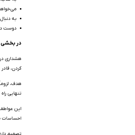
می‌خواهید
به دنبال
دوست دار
در بخشی از
هشداری در ز
کردن، قادر
هدف، لزوما
تنهایی راه 
این عواطف 
احساسات من
تصمیم دارم