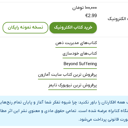
۱۰۰,۰۰۰ تومان
€2.99
الکترونیک
خرید کتاب الکترونیک
نسخه نمونه رایگان
 فکر نکردن
ای فکر نکردن
کتاب‌های مدیریت ذهن
 توقف فکر کردن
کتاب‌های خودسازی
ید که در پروسه فکر نکردن قرار دارید
Beyond Suffering
رای ایجاد محیطی بدون فکر
پرفروش ترین کتاب سایت آمازون
 از بین بردن محرکه‌های تفکر
پرفروش ترین نیویورک تایمز
ی ایجاد محیطی بدون فکر
 به کارگیری فکر نکردن در کارهایتان
همه افکارتان را باور نکنید: چرا شیوه تفکر شما آغاز و پایان تمام رنج‌ه
ای مقابله با عادات یا رفتارهای مخرب
گاه کتابراه عرضه شده است. تمامی حقوق مادی و معنوی نشر این اثر مطاب
ورت قانونی پرداخت می‌شود.
ت دوباره پدیدار شدند چه کنیم