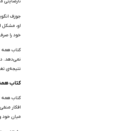
نارضایتی م
جوزف انگوین
او، مشکل ا
خود را صرف
کتاب همه اف
نمی‌دهد. در
نتیجه‌ی تغی
کتاب همه ا
کتاب همه اف
افکار منفی 
میان خود و