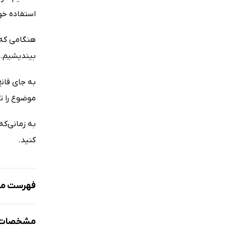
استفاده خو
هنگامی که 
بیندیشیم.
به جای قان
موضوع را ت
به زمانی‌ک
کنید.
فهرست مط
مقدمه: در ا
مشخصات ک