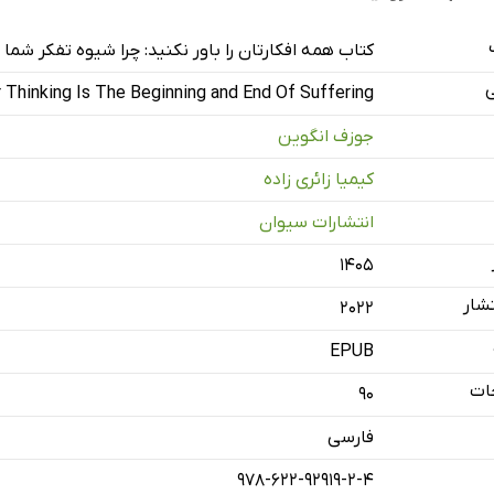
کتاب همه افکارتان را باور نکنید: چرا شیوه تفکر شما 
ی
r Thinking Is The Beginning and End Of Suffering
جوزف انگوین
کیمیا زائری زاده
انتشارات سیوان
۱۴۰۵
شار
2022
EPUB
ات
90
فارسی
978-622-92919-2-4