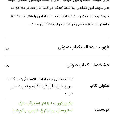
می‌شود. این تداعی به شما کمک می‌کند تا راحت‌تر به خواب
بروید و خواب بهتری داشته باشید. البته این را هم بدانید که
داشتن رابطه جنسی در اتاق خواب اشکالی ندارد.
فهرست مطالب کتاب صوتی
نمونه
مشخصات کتاب صوتی
مقدمه
8 دقیقه
کتاب صوتی جعبه ابزار افسردگی: تسکین
عنوان کتاب
سریع خلق، افزایش انگیزه و تجربه حال
فصل اول: از افکار منفی دوری کنید
51 دقیقه
خوب
فصل دوم: خلق پایین را رها کنید
43 دقیقه
الکس کورب
،
لیزا ام. اسکوآب
،
کرک
نویسنده
استروسال
،
ویلیام ج. ناوس
،
پاتریشیا
فصل سوم: بی‌انگیزگی و ناامیدی را شکست دهید
38 دقیقه