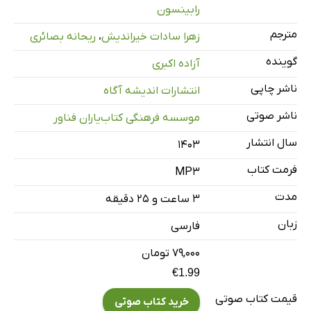
رابینسون
فصل چهارم:‌ تغییرات ساده‌ای در عاداتتان ایجاد کنید که بعداً بابت
40 دقیقه
مترجم
زهرا سادات خیراندیش
،
ریحانه بصائری
فصل پنجم: مواجهه با مسائل سخت
25 دقیقه
گوینده
آزاده اکبری
ناشر چاپی
انتشارات اندیشه آگاه
ناشر صوتی
موسسه فرهنگی کتاب‌یاران فناور
سال انتشار
۱۴۰۳
فرمت کتاب
MP3
مدت
۳ ساعت و ۲۵ دقیقه
زبان
فارسی
۷۹,۰۰۰ تومان
€1.99
قیمت کتاب صوتی
خرید کتاب صوتی