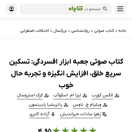
جستجو در
خانه
کتاب‌ صوتی
روانشناسی
بزرگسال
اختلالات اضطرابی
›
›
›
›
کتاب صوتی جعبه ابزار افسردگی: تسکین
سریع خلق، افزایش انگیزه و تجربه حال
خوب
الکس کورب
لیزا ام. اسکوآب
کرک استروسال
ویلیام ج. ناوس
پاتریشیا رابینسون
زهرا سادات خیراندیش
آزاده اکبری
★
★
★
★
★
۴.۹۵