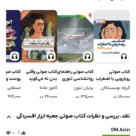
کتاب صوتی
کتاب صوتی راهنمای
کتاب صوتی وقتی
کتاب صوتی آ
رویارویی با اضطراب
روانشناسی تئوری
بدن نه می‌گوید
پوست و است
(بررسی راهکارها) -
انتخاب برای استرس
حس کردم
گروه نویسندگان
برایان لنون
گابور ماته
استفانی فو
شماره اول
۱۸۰,۰۰۰ ت
۱۳۵,۰۰۰ ت
۲۶۰,۰۰۰ ت
۲۷۶,۰۰۰ ت
نقد، بررسی و نظرات کتاب صوتی جعبه ابزار افسردگی
DM.Azizi
0
2