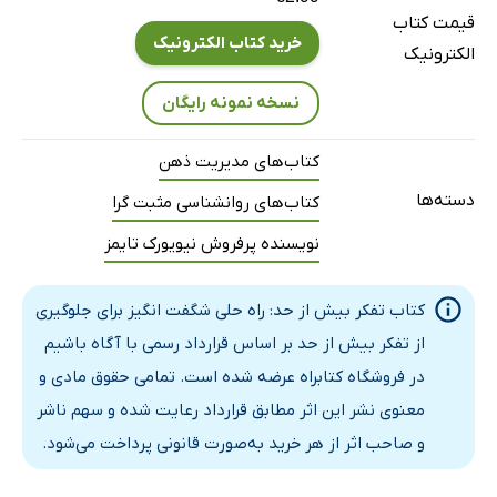
با تمام این افکار چه می‌توانید کنید؟
قیمت کتاب
فصل سوم: یک ولوم (میزان صدا) را قبول نکنید
خرید کتاب الکترونیک
الکترونیک
این یک ولوم (کم یا زیادکننده صدا) است
نسخه نمونه رایگان
آنچه برای توسعه چند تکنیک قبول نکردن لازم است!
سلب مسئولیت
کتاب‌های مدیریت ذهن
قبول نکردن برای چه؟ پنج تکنیک مورد علاقه من
دسته‌ها
کتاب‌های روانشناسی مثبت گرا
50 تکنیک قبول نکردن که می‌توانید همین امروز برای کم کردن
نویسنده پرفروش نیویورک تایمز
صدای ذهن خود استفاده کنید
فصل چهارم: از بهترین‌ها قرض بگیر
کتاب تفکر بیش از حد: راه حلی شگفت انگیز برای جلوگیری
از بهترین‌ها قرض بگیر
از تفکر بیش از حد بر اساس قرارداد رسمی با آگاه باشیم
فهرست پخش خود را با آهنگ فرد دیگری آغاز کنید
در فروشگاه کتابراه عرضه شده است. تمامی حقوق مادی و
خداوند دوروتی پارکر را بیامرزد
معنوی نشر این اثر مطابق قرارداد رعایت شده و سهم ناشر
کانیه چه می‌کرد؟
و صاحب اثر از هر خرید به‌صورت قانونی پرداخت می‌شود.
چه صداهای ذهنی را باید قرض بگیرید؟ تمامی آن‌ها