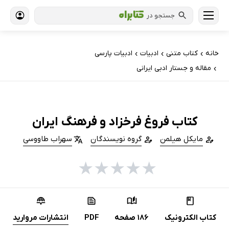
جستجو در
خانه
کتاب‌ متنی
ادبیات
ادبیات پارسی
›
›
›
مقاله و جستار ادبی ایرانی
›
کتاب فروغ فرخزاد و فرهنگ ایران
مایکل هیلمن
گروه نویسندگان
سهراب طاووسی
★
★
★
★
★
کتاب الکترونیک
186 صفحه
PDF
انتشارات مروارید