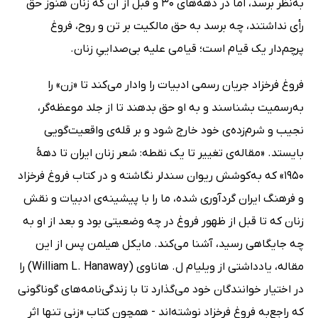
به‌نظر برسد، اما در دهه‌های 30 و قبل از آن که زنان هنوز حق
رأی نداشتند، چه برسد به حق مالکیت بر تن و روح، فروغ
پرچم‌دار یک قیام است؛ قیامی علیه بی‌صداییِ زنان.
فروغ فرخزاد جریان رسمی ادبیات را وادار می‌کند تا «زن» را
به‌رسمیت بشناسند و به او حق بدهند تا از جلد موعظه‌گر،
نجیب و شرم‌زده‌ی خود خارج شود و بر قله‌ی واقعیت‌گویی
بایستد. «مقاله‌ی تغییر تا یک نقطه: شعر زنان ایران تا دهۀ
1950» که به‌کوشش ریوان سندلر نگاشته و در کتاب فروغ فرخزاد
و فرهنگ ایران گردآوری شده، ما را با پیشینه‌ی ادبیات و نقش
زنان که تا قبل از ظهور فروغ در چه وضعیتی بود و بعد از او به
چه جایگاهی رسید، آشنا می‌کند. مایکل هیلمن پس از این
مقاله، یادداشتی از ویلیام ل. هاناوی (William L. Hanaway) را
در اختیار خوانندگان خود می‌گذارد تا با زندگی‌نامه‌های گوناگونی
که راجع‌به فروغ فرخزاد نوشته‌اند - همچون کتاب «زنی تنها اثر