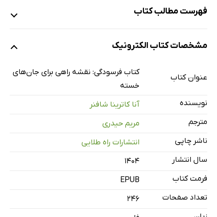
فهرست مطالب کتاب
مقدمه‌ی نویسنده
مشخصات کتاب الکترونیک
مقدمه‌ی مترجم
پذیرش
کتاب فرسودگی: نقشه راهی برای جان‌های
عنوان کتاب
فرسودگی
خسته
سرمایه‌داری
نویسنده
آنا کاترینا شافنر
دانته
مترجم
مریم حیدری
انرژی
ناشر چاپی
انتشارات راه طلایی
شکست
سال انتشار
ارواح
۱۴۰۴
سنگینی
فرمت کتاب
EPUB
منتقد درونی
تعداد صفحات
246
شادی
زبان