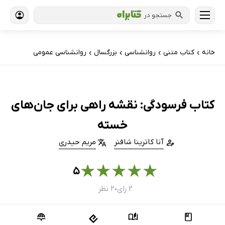
جستجو در
خانه
کتاب‌ متنی
روانشناسی
بزرگسال
روانشناسی عمومی
›
›
›
›
کتاب فرسودگی: نقشه راهی برای جان‌های
خسته
آنا کاترینا شافنر
مریم حیدری
★
★
★
★
★
۵
۲ رای
۲ نظر
●