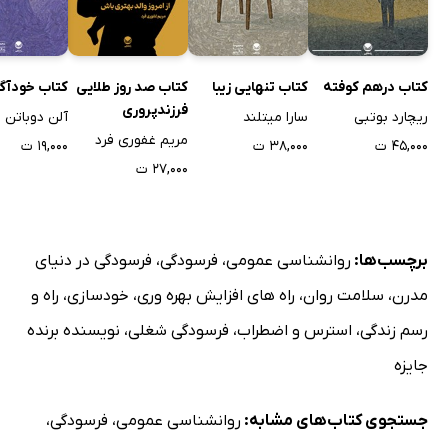
کتاب درهم کوفته
کتاب تنهایی زیبا
کتاب صد روز طلایی
کتاب خودآگ
فرزندپروری
ریچارد بوتبی
سارا میتلند
آلن دوباتن
مریم غفوری فرد
۴۵,۰۰۰ ت
۳۸,۰۰۰ ت
۱۹,۰۰۰ ت
۲۷,۰۰۰ ت
برچسب‌ها:
روانشناسی عمومی
،
فرسودگی
،
فرسودگی در دنیای
مدرن
،
سلامت روان
،
راه های افزایش بهره وری
،
خودسازی
،
راه و
رسم زندگی
،
استرس و اضطراب
،
فرسودگی شغلی
،
نویسنده برنده
جایزه
جستجوی کتاب‌های مشابه:
روانشناسی عمومی
،
فرسودگی
،