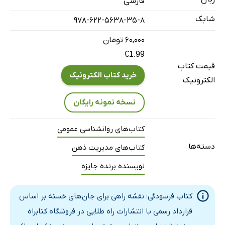
فارسی
کایزن
شابک
978-622-5638-35-8
هزینه‌ی زندگی
مرگ‌آگاهی
۶۰,۰۰۰ تومان
روایت‌ها
€1.99
قیمت کتاب
آبلوموف
خرید کتاب الکترونیک
الکترونیک
کمال‌گرایی
چی
نسخه نمونه رایگان
استراحت
کتاب‌های روانشناسی عمومی
رواقی‌گری
دسته‌ها
کتاب‌های مدیریت ذهن
زمان
فوریت
نویسنده برنده جایزه
خون‌آشام‌ها
کتاب فرسودگی: نقشه راهی برای جان‌های خسته بر اساس
کار
قرارداد رسمی با انتشارات راه طلایی در فروشگاه کتابراه
مهمان‌نوازی