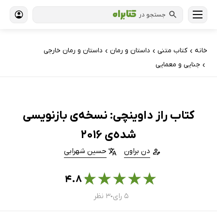
جستجو در
خانه
کتاب‌ متنی
داستان و رمان
داستان و رمان خارجی
›
›
›
جنایی و معمایی
›
کتاب راز داوینچی: نسخه‌ی بازنویسی
شده‌ی 2016
دن براون
حسین شهرابی
★
★
★
★
★
۴.۸
۵ رای
۳ نظر
●