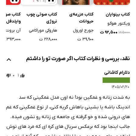
کتاب بینوایان
کتاب مزرعه‌ی
کتاب صوتی چوب
کتاب صوتی 
حیوانات
نروژی
وایلدفل ها
ویکتور هوگو
جورج اورول
هاروکی موراکامی
آن برونته
۹۲,۵۰۰ ت
۱۸۵۰۰۰
۳۹,۹۰۰ ت
۲۲۸,۰۰۰ ت
۳۹۳,۰۰۰ ت
نقد، بررسی و نظرات کتاب اگر صورت تو را داشتم
دلارام کاشانی
0
1
۱۴۰۵/۰۲/۲۰
به شدت زنانه و غمگین بود! نه اون مدل غمگینی که سد
اندینگ باشه یا بشینی باهاش گریه کنی، از نوع غمگینی که غم
های درونی شده و خو گرفته ی جامعه ی زنانه رو نشون میده.
جالب اینجا بود که برعکس سریال های کره ای که مرد های توش