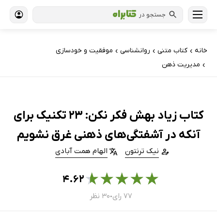
جستجو در
خانه
کتاب‌ متنی
روانشناسی
موفقیت و خودسازی
›
›
›
مدیریت ذهن
›
کتاب زیاد بهش فکر نکن: 23 تکنیک برای
آنکه در آشفتگی‌های ذهنی غرق نشویم
نیک ترنتون
الهام همت آبادی
★
★
★
★
★
۴.۶۲
۷۷ رای
۳۰ نظر
●