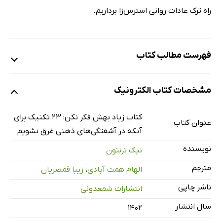
راه ترک عادات روانی استرس‌زا برداریم.
فهرست مطالب کتاب
یادداشت ناشر
مشخصات کتاب الکترونیک
معرفی نویسنده
فصل 1: موضوع فقط زیاده‌اندیشی نیست!
کتاب زیاد بهش فکر نکن: 23 تکنیک برای
عنوان کتاب
فصل 2: فرمول ضداسترس و چند فرمول دیگر!
آنکه در آشفتگی‌های ذهنی غرق نشویم
فصل 3: مدیریت زمان، مدیریت درون‌‌داد
نویسنده
نیک ترنتون
فصل 4: چگونگی دستیابی فوری به ذن
مترجم
الهام همت آبادی
،
زیبا قمصریان
فصل 5: الگوهای فکری خود را بازسازی کنید
ناشر چاپی
انتشارات شمعدونی
فصل 6: تنظیم هیجانات و نگرش های جدید
سال انتشار
خلاصه ای از کتاب
۱۴۰۲