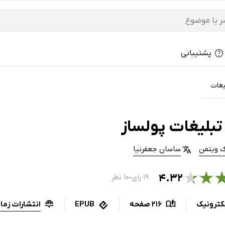
پشتیبانی
یغات
تبلیغات پولساز
ک ویتمن
ساسان جعفرنیا
★
★
۴.۳۲
۱۹ رای
۱۰ نظر
●
انتشارات زما
کترونیک
216 صفحه
EPUB