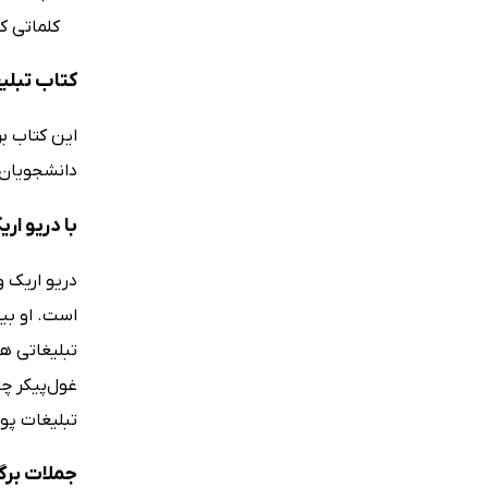
کلماتی ک
کتاب تبلی
این کتاب ب
دانشجویان ر
با دریو ار
است. او بی
تبلیغاتی ه
غول‌پیکر چن
تبلیغات پول
جملات برگ