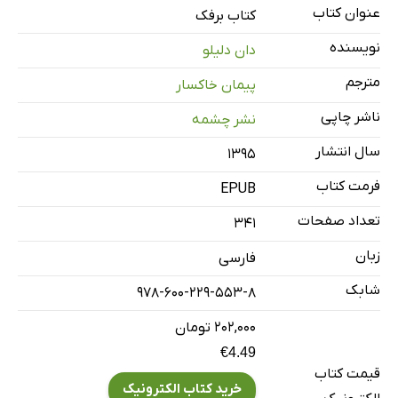
II. واقعه‌ی هوای سمی
عنوان کتاب
کتاب برفک
III. دایلاراما
نویسنده
دان دلیلو
مترجم
پیمان خاکسار
ناشر چاپی
نشر چشمه
سال انتشار
۱۳۹۵
فرمت کتاب
EPUB
تعداد صفحات
341
زبان
فارسی
شابک
978-600-229-553-8
۲۰۲,۰۰۰ تومان
€4.49
قیمت کتاب
خرید کتاب الکترونیک