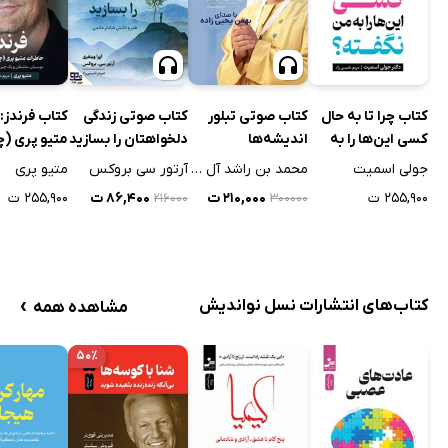
کتاب چرا تا به حال
کتاب صوتی تبلور
کتاب صوتی زندگی
کتاب فرندز:‌
کسی این‌ها را به
اندیشه‌ها
دلخواهتان را بسازید
متیو پری (چ
من نگفته؟
بینگ) دوست
جولی اسمیت
محمد بن راشد آل مکتوم
آرتور سی بروکس
متیو پری
چیز وحشتنا
۲۵۵,۹۰۰ ت
۲۱۰,۰۰۰ ت
۸۶,۴۰۰ ت
۲۵۵,۹۰۰ ت
۲۱۶۰۰۰
۳۰۰۰۰۰
›
کتاب‌های انتشارات نسل نواندیش
مشاهده همه
۵۰٪