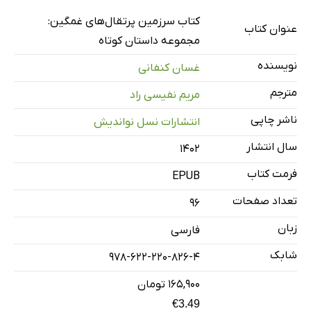
اسلحه‌ی حرام
کتاب سرزمین پرتقال‌های غمگین:
عنوان کتاب
سه نامه از فلسطین
مجموعه داستان کوتاه
نامه‌ای از رمله
نویسنده
غسان کنفانی
نامه‌ای از طیره
مترجم
مریم نفیسی راد
نامه‌ای از غزه
ناشر چاپی
انتشارات نسل نواندیش
سبزوسرخ
سال انتشار
سرزمین پرتقال‌های غمگین
۱۴۰۲
کشته‌ای در موصل
فرمت کتاب
EPUB
هیچ‌
تعداد صفحات
96
درباره‌ی غسان کنفانی
زبان
فارسی
درباره‌ی مترجم
شابک
978-622-220-826-4
۱۶۵,۹۰۰ تومان
€3.49