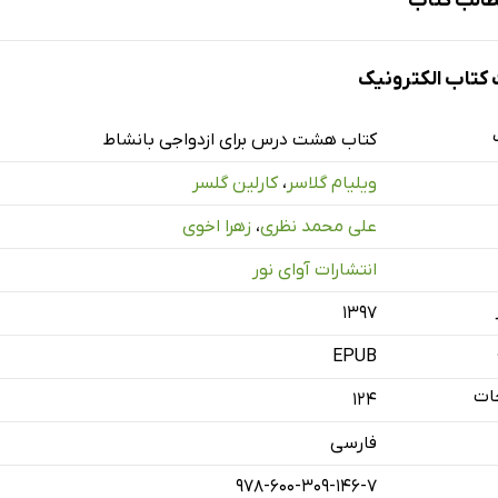
الب کتاب
تاب الکترونیک
نده
کتاب هشت درس برای ازدواجی با‌نشاط
ویلیام گلاسر
،
کارلین گلسر
علی محمد نظری
،
زهرا اخوی
انتشارات آوای نور
۱۳۹۷
EPUB
ات
124
فارسی
978-600-309-146-7