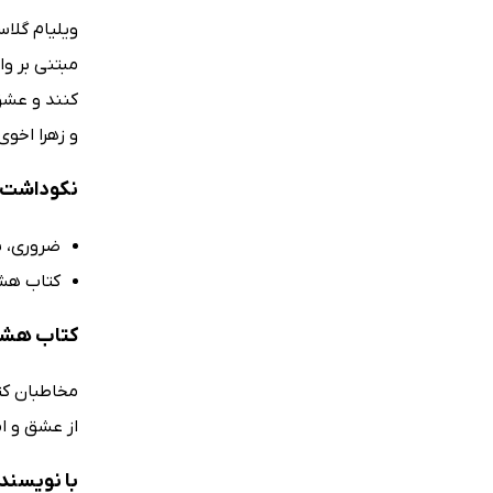
ویلیام گلاس
مبتنی بر وا
و زهرا اخو
نکوداشت‌ه
ضروری، س
کتاب هشت
کتاب هشت 
مخاطبان کت
از عشق و ام
با نویسند