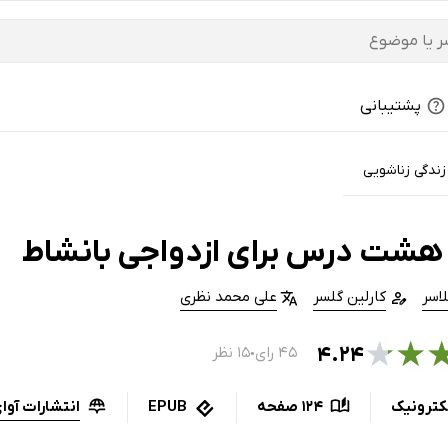
پشتیبانی
ندگی زناشویی
هشت درس برای ازدواجی با‌نشاط
لاسر
کارلین گلسر
علی محمد نظری
★
★
۴.۲۴
۴۵ رای
۱۵ نظر
●
انتشارات آوای
کترونیک
124 صفحه
EPUB