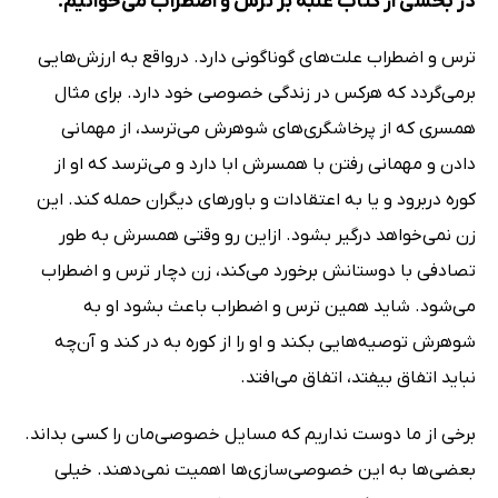
در بخشی از کتاب غلبه بر ترس و اضطراب می‌خوانیم:
ترس و اضطراب علت‌هاى گوناگونى دارد. درواقع به ارزش‌هایى
برمى‌گردد که هرکس در زندگى خصوصى خود دارد. براى مثال
همسرى که از پرخاشگرى‌هاى شوهرش مى‌ترسد، از مهمانى
دادن و مهمانى رفتن با همسرش ابا دارد و مى‌ترسد که او از
کوره دربرود و یا به اعتقادات و باورهاى دیگران حمله کند. این
زن نمى‌خواهد درگیر بشود. ازاین رو وقتى همسرش به طور
تصادفى با دوستانش برخورد مى‌کند، زن دچار ترس و اضطراب
مى‌شود. شاید همین ترس و اضطراب باعث بشود او به
شوهرش توصیه‌هایى بکند و او را از کوره به در کند و آن‌چه
نباید اتفاق بیفتد، اتفاق مى‌افتد.
برخى از ما دوست نداریم که مسایل خصوصى‌مان را کسى بداند.
بعضى‌ها به این خصوصى‌سازى‌ها اهمیت نمى‌دهند. خیلى