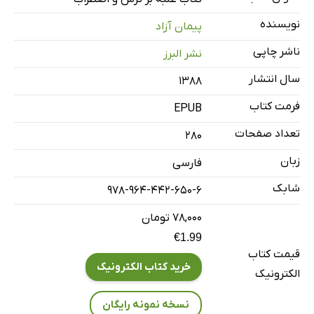
واقعیت‌درمانى (درمان بر اساس واقعیت)
نویسنده
پیمان آزاد
ناشر چاپی
نشر البرز
سال انتشار
۱۳۸۸
فرمت کتاب
EPUB
تعداد صفحات
280
زبان
فارسی
شابک
978-964-442-650-6
۷۸,۰۰۰ تومان
€1.99
قیمت کتاب
خرید کتاب الکترونیک
الکترونیک
نسخه نمونه رایگان