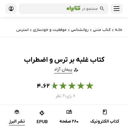
جستجو در
خانه
کتاب‌ متنی
روانشناسی
موفقیت و خودسازی
استرس
›
›
›
›
کتاب غلبه بر ترس و اضطراب
پیمان آزاد
★
★
★
★
★
۴.۶۲
۸ رای
۲ نظر
●
کتاب الکترونیک
280 صفحه
نشر البرز
EPUB