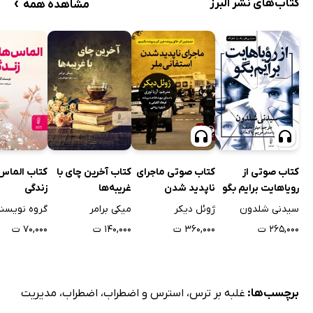
›
کتاب‌های نشر البرز
مشاهده همه
کتاب صوتی از
کتاب صوتی ماجرای
کتاب آخرین چای با
کتاب الماس
رویاهایت برایم بگو
ناپدید شدن
غریبه‌ها
زندگی
استفانی ملر
سیدنی شلدون
ژوئل دیکر
میکی برامر
گروه نویسن
۲۶۵,۰۰۰ ت
۳۶۰,۰۰۰ ت
۱۴۰,۰۰۰ ت
۷۰,۰۰۰ ت
برچسب‌ها:
غلبه بر ترس
،
استرس و اضطراب
،
اضطراب
،
مدیریت