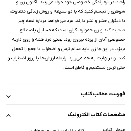
راحت درباره زندگى خصوصى خود حرف مى‌زنند. اکنون زن و
شوهرى را تجسم کنید که با دو سلیقه و روش زندگى متفاوت،
با دیگران حشر و نشر دارند. مرد مى‌خواهد درباره همه چیز
صحبت کند و زن همواره نگران است که مسایل باصطلاح
خصوصى آنان از پرده بیرون رود. یعنى مرد همه را روى داریه
بریزد. در این‌جا زن باید مدام ترس و اضطراب با جمع را تحمل
کند. و درنهایت به هم مى‌ریزد. رابطه ارزش‌ها با بروز اضطراب و
حتى ترس مستقیم و قاطع است.
فهرست مطالب کتاب
غلبه بر ترس (شناخت و درمان)
مشخصات کتاب الکترونیک
غلبه بر اضطراب و استرس (شناخت و درمان)
غلبه بر ترس از بیمارى و مرگ (شناخت و درمان)
عنوان کتاب
کتاب غلبه بر ترس و اضطراب