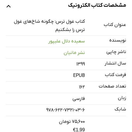
مشخصات کتاب الکترونیک
فصل اول: ترس چیست؟
فصل دوم: منشأ ترس
کتاب غول ترس: چگونه شاخ‌های غول
عنوان کتاب
ژنتیک و خانواده
ترس را بشکنیم
تجربه تلخ
نویسنده
سعیده دلال علیپور
تنبیه‌هاى غلط‌
ناشر چاپی
نشر مانیان
رفتار غلط‌
سال انتشار
۱۳۹۹
شنیده‌ها و حوادث گذشته
فرمت کتاب
عوامل عاطفى و روانى
EPUB
عدم آگاهی
تعداد صفحات
162
ناتوانی در کنترل شرایط
زبان
فارسی
فصل سوم: انواع ترس از دید انسان‌ها
شابک
978-622-7321-03-6
ترس‌های واقعی یا مفید
۷۵,۶۰۰ تومان
ترس‌های غیرواقعی یا مضر
€1.99
ترس‌های عمومی