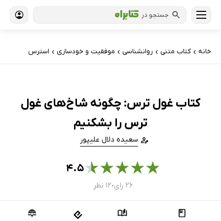
جستجو در
خانه
کتاب‌ متنی
روانشناسی
موفقیت و خودسازی
استرس
›
›
›
›
کتاب غول ترس: چگونه شاخ‌های غول
ترس را بشکنیم
سعیده دلال علیپور
★
★
★
★
★
۴.۵
۲۶ رای
۱۲ نظر
●