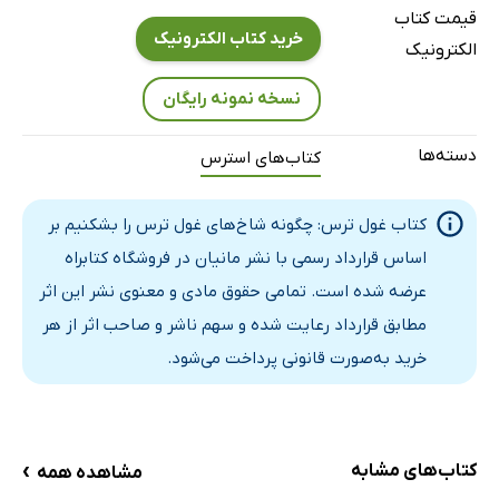
قیمت کتاب
ترس از اجتماع
خرید کتاب الکترونیک
الکترونیک
خجالت کشیدن
نسخه نمونه رایگان
ترس از مکان‌های بسته
ترس از ارتفاع
دسته‌ها
کتاب‌های استرس
ترس از حیوانات
ترس از پرواز
کتاب غول ترس: چگونه شاخ‌های غول ترس را بشکنیم بر
فصل چهارم: ترس از دیدگاه قرآن و احادیث
اساس قرارداد رسمی با نشر مانیان در فروشگاه کتابراه
ترس در امور ناخوشایند دنیوی
عرضه شده است. تمامی حقوق مادی و معنوی نشر این اثر
ترس از مرگ
مطابق قرارداد رعایت شده و سهم ناشر و صاحب اثر از هر
ترس از خدا
خرید به‌صورت قانونی پرداخت می‌شود.
فصل پنجم: ترس از دیدگاه غرب
ترس منطقی
ترس نابهنجار
›
کتاب‌های مشابه
مشاهده همه
ترس‌های اخلاقی یا وجدانی