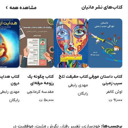
›
کتاب‌های نشر مانیان
مشاهده همه
کتاب داستان مورفی
کتاب حقیقت تلخ
کتاب چگونه یک
کتاب هدایت 
سیب زمینی
رزومه حرفه‌ای
درون
مهدی رابطی
بنویسیم؟
اوئن کالفر
مقدسه کرمانچی
مهدی رابطی
رایگان
۹۱,۰۰۰ ت
۵۰,۰۰۰ ت
رایگان
برچسب‌ها:
خودسازی
،
تغییر رفتار
،
نگرش مثبت
،
موفقیت در