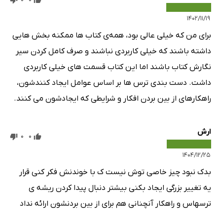
انواع ترس در کودکان
۱۴۰۲/۱۱/۱۹
ترس از جانوران کوچک و حشرات
برای من که خیلی عالی بود، همه‌ی کتاب ها ممکنه بخش هایی
ترس از چیزهایی که در شب پنهان هستند
داشته باشند که خیلی کاربردی نباشند و صرف کامل کردن سیر
ترس از هیولا
نگارش کتاب باشند اما این کتاب قسمت های خیلی کاربردی
ترس از حمام
داشت. دست بندی ترس ها بر اساس عوامل ایجاد کنندشون،
ترس از سگ
راهکارهای از بین بردن افکار و شرایطی که ایجادشون می کنند.
ترس از صدای بلند
ترس‌های ویژه دوران مدرسه
ارش
0
0
علل اساسی ایجاد ترس در کودکان
۱۴۰۴/۱۲/۲۵
وابستگی زیاد به والدین
بدک نبود چیز خاصی توش نیست ک با خوندنش فکر کنی قرار
الگو قرار دادن یکی از اطرافیان نزدیک
یه تغییر بزرگی ایجاد بکنی بیشتر دنبال پیدا کردن ریشه ی
تهدید والدین به انجام دادن کاری توسط کودک
ترسهاس و راهکار آنچنانی هم برای از بین بردنشون ارائه نداد
ترساندن کودک برای ایجاد نظم در خانه
اصرار به خوابیدن کودک در اتاق خودش