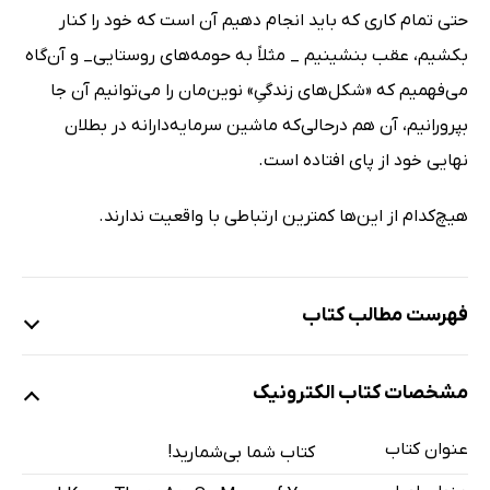
حتی تمام کاری که باید انجام دهیم آن است که خود را کنار
بکشیم، عقب بنشینیم _ مثلاً به حومه‌های روستایی_ و آن‌گاه
می‌فهمیم که «شکل‌های زندگیِ» نوین‌مان را می‌توانیم آن جا
بپرورانیم، آن هم درحالی‌که ماشین سرمایه‌دارانه در بطلان
نهایی خود از پای افتاده است.
هیچ‌کدام از این‌ها کمترین ارتباطی با واقعیت ندارند.
فهرست مطالب کتاب
«یادداشت مترجم»
مشخصات کتاب الکترونیک
«پیشگفتار»
1. «دیگری»
عنوان کتاب
کتاب شما بی‌شمارید!
2. «سیزده تز و چند توضیح دربارۀ سیاست امروز»