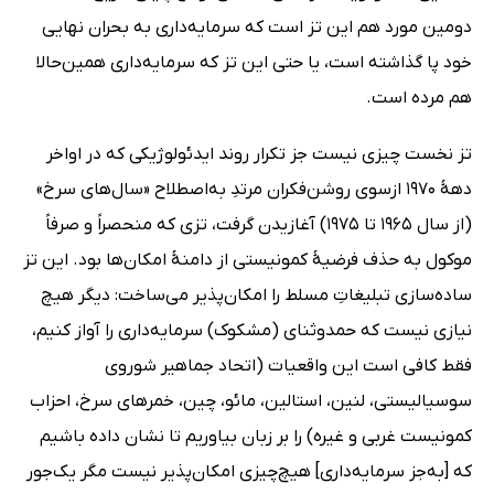
دومین مورد هم این تز است که سرمایه‌داری به بحران نهایی
خود پا گذاشته است، یا حتی این تز که سرمایه‌داری همین‌حالا
هم مرده است.
تز نخست چیزی نیست جز تکرار روند ایدئولوژیکی که در اواخر
دهۀ 1970 ازسوی روشن‌فکران مرتدِ به‌اصطلاح «سال‌های سرخ»
(از سال 1965 تا 1975) آغازیدن گرفت، تزی که منحصراً و صرفاً
موکول به حذف فرضیۀ کمونیستی از دامنۀ امکان‌ها بود. این تز
ساده‌سازی تبلیغاتِ مسلط را امکان‌پذیر می‌ساخت: دیگر هیچ
نیازی نیست که حمدوثنای (مشکوک) سرمایه‌داری را آواز کنیم،
فقط کافی است این واقعیات (اتحاد جماهیر شوروی
سوسیالیستی، لنین، استالین، مائو، چین، خمرهای سرخ، احزاب
کمونیست غربی و غیره) را بر زبان بیاوریم تا نشان داده باشیم
که [به‌جز سرمایه‌داری] هیچ‌چیزی امکان‌پذیر نیست مگر یک‌جور