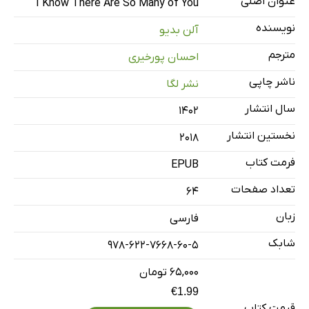
عنوان اصلی
I Know There Are So Many of You
نمایه
نویسنده
آلن بدیو
مترجم
احسان پورخیری
ناشر چاپی
نشر لگا
سال انتشار
۱۴۰۲
نخستین انتشار
2018
فرمت کتاب
EPUB
تعداد صفحات
64
زبان
فارسی
شابک
978-622-7668-60-5
۶۵,۰۰۰ تومان
€1.99
قیمت کتاب