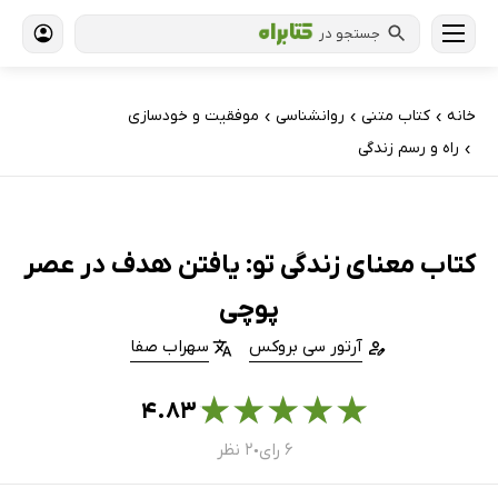
جستجو در
خانه
کتاب‌ متنی
روانشناسی
موفقیت و خودسازی
›
›
›
راه و رسم زندگی
›
کتاب معنای زندگی تو: یافتن هدف در عصر
پوچی
آرتور سی بروکس
سهراب صفا
★
★
★
★
★
۴.۸۳
۶ رای
۲ نظر
●