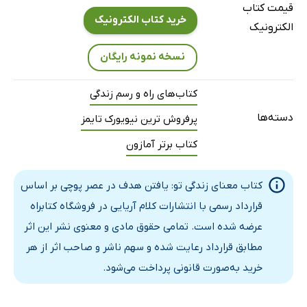
فصل چهارم: سه سوال مهمی که باید بپرسید
قیمت کتاب
خرید کتاب الکترونیک
الکترونیک
راهِ بدون مسیر
چرایی زندگی تو
نسخه نمونه رایگان
چرا چیزها در زندگی من آن‌گونه که هستند رخ می‌دهند؟
چرا در این مسیر حرکت میکنم؟
کتاب‌های راه و رسم زندگی
چرا زندگی من اهمیت دارد؟
دسته‌ها
پرفروش ترین نیویورک تایمز
برو و فکر کن
کتاب برتر آمازون
فصل پنجم: قلبت را ببخش
نردبانِ عشق
کتاب معنای زندگی تو: یافتن هدف در عصر پوچی بر اساس
مغزهایی که برای عشق ساخته شده‌اند
قرارداد رسمی با انتشارات کلام آریایی در فروشگاه کتابراه
افسردگی عشق
عرضه شده است. تمامی حقوق مادی و معنوی نشر این اثر
شبیه‌سازی عشق
مطابق قرارداد رعایت شده و سهم ناشر و صاحب اثر از هر
خرید به‌صورت قانونی پرداخت می‌شود.
ریسک و طرد شدن
در اینجا اژدهایی هستند