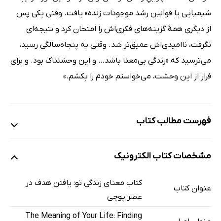
شیمیایی یا قوانین رشد موجودات زنده» یافت. وقتی یکی پس
از دیگری همۀ گزینه‌های فکری‌اش را امتحان کرد و نتیجه‌ای
نگرفت، ناامیدی‌اش عمیق‌تر شد. وقتی به پنجاه‌سالگی رسید،
می‌ترسید که «زندگی بی‌معنا باشد… و این وحشتناک بود. و برای
فرار از این وحشت، می‌خواستم خودم را بکشم.»
فهرست مطالب کتاب
مقدمه
مشخصات کتاب الکترونیک
فصل اول: معنای معنا
معنای «معنای زندگی»
کتاب معنای زندگی تو: یافتن هدف در
عنوان کتاب
سه مولفه معنا
عصر پوچی
یافتن جایگاه خود روی نقشه
The Meaning of Your Life: Finding