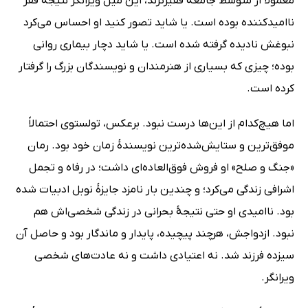
معمولاً از متوسط جامعه فقیرترند، این میل ویرانگر نتیجۀ فقر
ناامیدکننده بوده است. یا شاید تصور کنید او احساس می‌کرد
نبوغش نادیده گرفته شده است. یا شاید دچار بیماری روانی
بوده؛ چیزی که بسیاری از هنرمندان و نویسندگان بزرگ را گرفتار
کرده است.
اما هیچ‌کدام از این‌ها درست نبود. برعکس، تولستوی احتمالاً
موفق‌ترین و ستایش‌شده‌ترین نویسندۀ زمان خود بود. رمان
«جنگ و صلح» او فروش فوق‌العاده‌ای داشت؛ در رفاه و تجمل
اشرافی زندگی می‌کرد؛ و چندین بار نامزد جایزۀ نوبل ادبیات شده
بود. ناامیدی او حتی نتیجۀ بحرانی در زندگی شخصی‌اش هم
نبود. ازدواجش، هرچند پیچیده، پایدار و ماندگار بود و حاصل آن
سیزده فرزند شد. نه اعتیادی داشت و نه عادت‌های شخصی
ویرانگر.