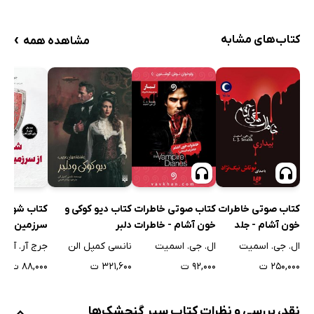
›
کتاب‌های مشابه
مشاهده همه
کتاب دیو کوکی و
کتاب شوالیه‌
کتاب صوتی خاطرات
کتاب صوتی خاطرات
دلبر
سرزمین هفت
خون‌ آشام - جلد
خون آشام - خاطرات
اول: بیداری
استفان - جلد اول:
نانسی کمپل الن
جرج آر. آر. م
ال. جی. اسمیت
ال. جی. اسمیت
تبار
۳۲۱,۶۰۰ ت
۸۸,۰۰۰ ت
۲۵۰,۰۰۰ ت
۹۲,۰۰۰ ت
نقد، بررسی و نظرات کتاب سپر گنجشک‌ها