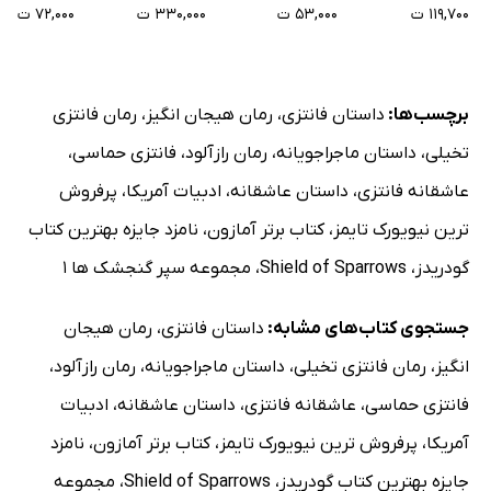
۱۱۹,۷۰۰ ت
۵۳,۰۰۰ ت
۳۳۰,۰۰۰ ت
۷۲,۰۰۰ ت
برچسب‌ها:
داستان فانتزی
،
رمان هیجان انگیز
،
رمان فانتزی
تخیلی
،
داستان ماجراجویانه
،
رمان رازآلود
،
فانتزی حماسی
،
عاشقانه فانتزی
،
داستان عاشقانه
،
ادبیات آمریکا
،
پرفروش
ترین نیویورک تایمز
،
کتاب برتر آمازون
،
نامزد جایزه بهترین کتاب
گودریدز
،
Shield of Sparrows
،
مجموعه سپر گنجشک ها 1
جستجوی کتاب‌های مشابه:
داستان فانتزی
،
رمان هیجان
انگیز
،
رمان فانتزی تخیلی
،
داستان ماجراجویانه
،
رمان رازآلود
،
فانتزی حماسی
،
عاشقانه فانتزی
،
داستان عاشقانه
،
ادبیات
آمریکا
،
پرفروش ترین نیویورک تایمز
،
کتاب برتر آمازون
،
نامزد
جایزه بهترین کتاب گودریدز
،
Shield of Sparrows
،
مجموعه