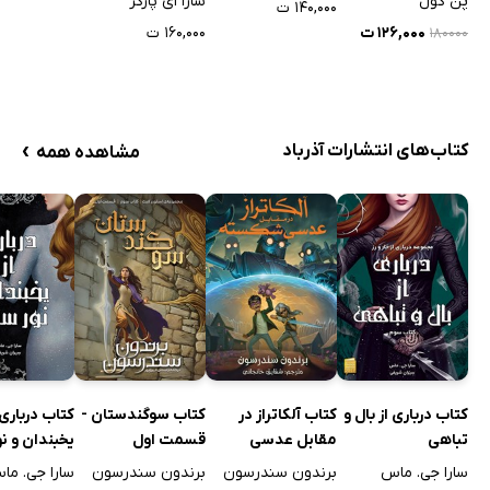
پن کول
سارا ای پارکر
۱۴۰,۰۰۰ ت
۱۲۶,۰۰۰ ت
۱۶۰,۰۰۰ ت
۱۸۰۰۰۰
›
کتاب‌های انتشارات آذرباد
مشاهده همه
کتاب درباری از بال و
کتاب آلکاتراز در
کتاب سوگندستان -
کتاب درباری 
تباهی
مقابل عدسی
قسمت اول
یخبندان و نو
شکسته
سارا جی. ماس
برندون سندرسون
برندون سندرسون
سارا جی. ما