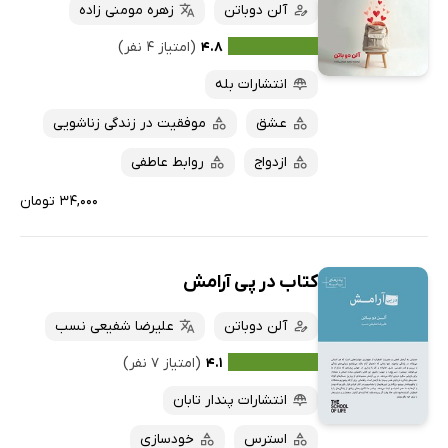
آلن دوباتن
زهره مومنی زاده
۴.۸
(امتیاز ۴ نفر)
انتشارات بله
عشق
موفقیت در زندگی زناشویی
ازدواج
روابط عاطفی
۳۴,۰۰۰ تومان
کتاب در پی آرامش
آلن دوباتن
علیرضا شفیعی نسب
۴.۱
(امتیاز ۷ نفر)
انتشارات پندار تابان
استرس
خودسازی