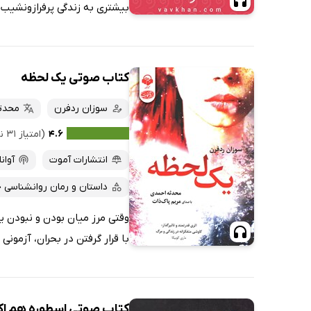
بیشتری به زندگی پرفرازونشیب ای
کتاب صوتی یک لحظه
سوزان ردفرن
محدث
۴.۶
(امتیاز ۳۱ نفر)
انتشارات آموت
آوان
داستان و رمان روانشناسی 
وقتی مرز میان بودن و نبودن ی
با قرار گرفتن در بحران، آزمون
کتاب صوتی اسطوره هم اک