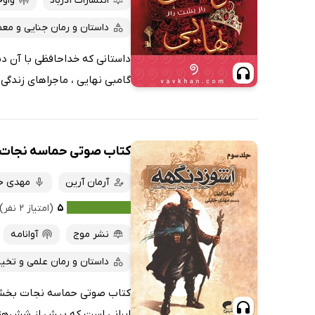
انتشارات آذرباد
واوخ
داستان و رمان جنایی و معم
داستانی که خداحافظی با آن دش
گامبی نهایی ، ماجراهای زندگی پ
کتاب صوتی حماسه نجات
آرمان آرین
مهدی خ
۵
(امتیاز ۲ نفر)
نشر موج
آوانامه
داستان و رمان علمی و تخیل
کتاب صوتی حماسه نجات بخش نو
ایرانی است که بیش از شش‌هزار