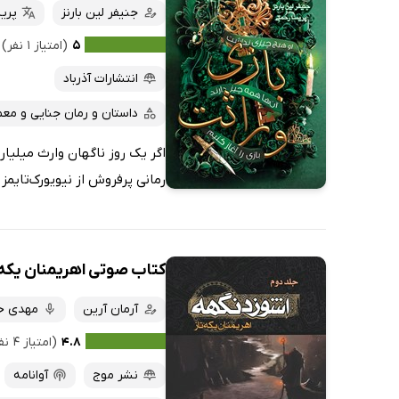
جنیفر لین بارنز
پری
۵
(امتیاز ۱ نفر)
انتشارات آذرباد
داستان و رمان جنایی و معم
اگر یک روز ناگهان وارث میلیار
رمانی پرفروش از نیویورک‌تایمز 
کتاب صوتی اهریمنان یکه 
آرمان آرین
مهدی خ
۴.۸
(امتیاز ۴ نفر)
نشر موج
آوانامه