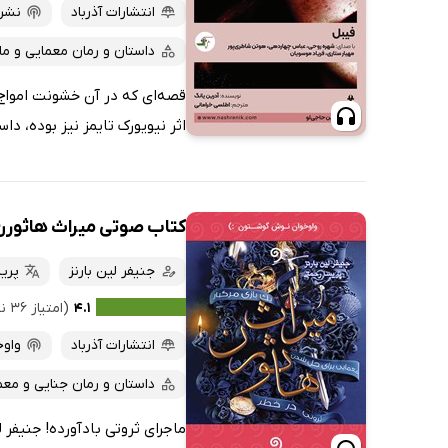
پربحث‌ها
انتشارات آذرباد
نشر
ارزان ترین‌ها
داستان و رمان معمایی و ما
قصه‌ای که در آن خشونت امواج 
اثر نیویورک تایمز نیز بوده، د
کتاب صوتی میراث هاثورن
جنیفر لین بارنز
پری
۴.۱
(امتیاز ۳۶ نفر)
انتشارات آذرباد
واوخ
داستان و رمان جنایی و معم
ماجرای ثروتی بادآورده! جنیفر