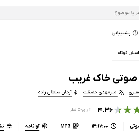
پشتیبانی
ستان کوتاه
صوتی خاک غریب
هیری
امیرمهدی حقیقت
آرمان سلطان زاده
★
★
۴.۳۶
۱۱ رای
۵ نظر
●
آوانامه
نش
وتی
13:17:00
MP3