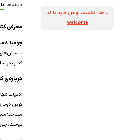
دسته‌ها:
داس
تا ۵۰٪ تخفیف اولین خرید با کد
welcome
معرفی کت
جومپا لاهی
داستان‌های 
کتاب در سال 2009، برنده‌ی جایزه‌ی کامن ولث رایترز
درباره‌ی 
ادبیات مهاج
شناخته‌شده
نیست،‌ چون 