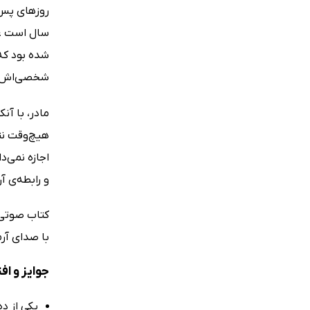
روزهای پس ا
سال است غذ
شده بود که 
شخصی‌اش است
مادر، با آن
هیچ‌وقت نتو
اجازه نمی‌د
و رابطه‌ی 
کتاب صوتی 
با صدای آر
جوایز و ا
یکی از ده کتاب برت