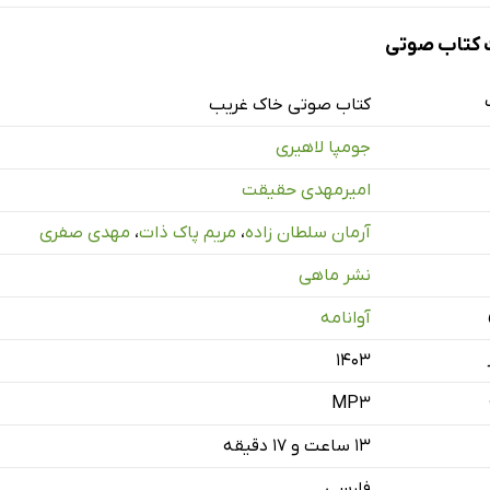
کتاب صوتی
کتاب صوتی خاک غریب
جومپا لاهیری
امیرمهدی حقیقت
: خاک غریب - بخش اول
آرمان سلطان زاده
،
مریم پاک ذات
،
مهدی صفری
: خاک غریب - بخش دوم
نشر ماهی
: خاک غریب - بخش سوم
آوانامه
: جهنم، بهشت - بخش اول
۱۴۰۳
م: جهنم، بهشت - بخش دوم
MP3
م: جهنم، بهشت - بخش سوم
۱۳ ساعت و ۱۷ دقیقه
: انتخاب جا - بخش اول
فارسی