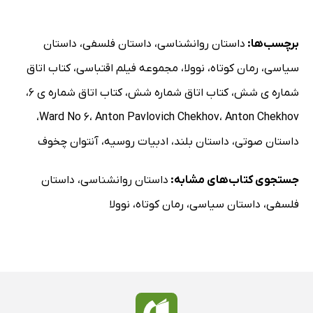
برچسب‌ها:
داستان روانشناسی
،
داستان فلسفی
،
داستان
سیاسی
،
رمان کوتاه
،
نوولا
،
مجموعه فیلم اقتباسی
،
کتاب اتاق
شماره ی شش
،
کتاب اتاق شماره شش
،
کتاب اتاق شماره ی 6
،
،
Ward No 6
،
Anton Pavlovich Chekhov
،
Anton Chekhov
داستان صوتی
،
داستان بلند
،
ادبیات روسیه
،
آنتوان چخوف
جستجوی کتاب‌های مشابه:
داستان روانشناسی
،
داستان
فلسفی
،
داستان سیاسی
،
رمان کوتاه
،
نوولا