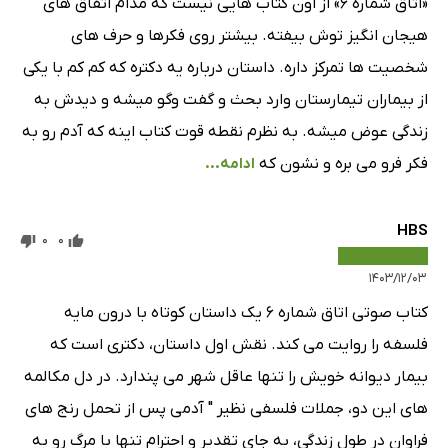
«اتاق شماره ۶» از اون کتاب هایی نیست که مدام اتفاق های
هیجان انگیز توش بیفته. بیشتر روی فکرها و حرف های
شخصیت ها تمرکز داره. داستان درباره یه دکتره که کم کم با یکی
از بیماران تیمارستان وارد بحث و گفت وگو میشه و دیدش به
زندگی عوض میشه. به نظرم نقطه قوت کتاب اینه که آدم رو به
فکر فرو می بره و نشون که
ادامه...
HBS
0
0
۱۴۰۳/۱۲/۰۳
کتاب صوتی اتاق شماره ۶ یک داستان کوتاه با درون مایه
فلسفه را روایت می کند. نقش اول داستان، دکتری است که
بیمار دیوانه خویش را تنها عاقل شهر می پندارد. در دل مکالمه
های این دو، جملات فلسفی نظیر " آدمی پس از تحمل رنج های
فراوان در طول زندگی، به جای تقدیر و احترام تنها با مرگ رو به