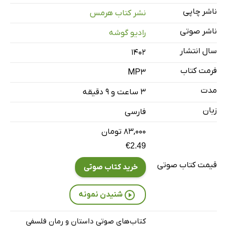
ناشر چاپی
نشر کتاب هرمس
هفت تا نه
28 دقیقه
ناشر صوتی
رادیو گوشه
ده
18 دقیقه
سال انتشار
۱۴۰۲
یازده تا سیزده
24 دقیقه
فرمت کتاب
MP3
چهارده تا شانزده
31 دقیقه
مدت
۳ ساعت و ۹ دقیقه
هفده تا نوزده
22 دقیقه
زبان
فارسی
۸۳,۰۰۰ تومان
€2.49
قیمت کتاب صوتی
خرید کتاب صوتی
شنیدن نمونه
کتاب‌های صوتی داستان و رمان فلسفی