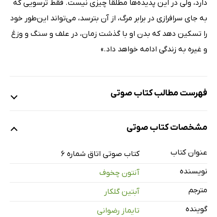
دارد، ولی در این پدیده‌ها مطلقاً چیزی نیست. فقط ترسویی که
به جای سرافرازی در برابر مرگ، از آن بترسد، می‌تواند این‌طور خود
را تسکین دهد که بدن او با گذشت زمان، در علف و سنگ و وزغ
و غیره به زندگی ادامه خواهد داد.»
فهرست مطالب کتاب صوتی
نمونه
مشخصات کتاب صوتی
عنوان کتاب
شناسنامه
کتاب صوتی اتاق شماره 6
1 دقیقه
نویسنده
آنتون چخوف
یک تا دو
19 دقیقه
مترجم
آبتین گلکار
سه تا چهار
18 دقیقه
گوینده
تایماز رضوانی
پنج تا شش
29 دقیقه