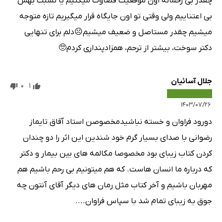
چقدر بی رحمانه اون موقعیت قضاوت میکنیم یا نسبت بهش
بی اعتناییم ولی وقتی تو اون جایگاه قرار میگیریم تازه متوجه
میشیم چقدر مستاصل و ضعیف میشیم☹️دلم برای تنهایی
دکتر سوخت، بیشتر از ترحم، همزادپنداری کردم🥺
جلال آسائیان
0
1
۱۴۰۳/۰۷/۲۶
دورود فراوان و خسته نباشیدمخصوصن استاد آقاق تایماز
رضوانی با صدای بسیار گرم خود شندین این اثر را دو چندان
کردن کتاب زیبای بود مخصوصا مکالمه های بین بیمار و دکتر
که درباره ما انسان هاست. که هم میتونیم بی رحم باشیم هم
مهربان باشیم و آخر کتاب مثل رمان های دیگر آقای آنتون چه
جوق به زیبای تمام شد با سپاس فراوان....