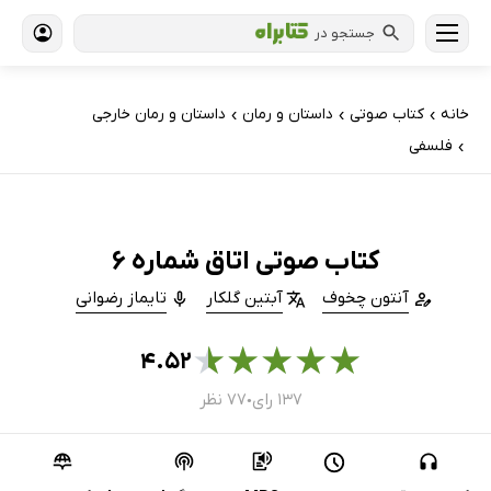
جستجو در
خانه
کتاب‌ صوتی
داستان و رمان
داستان و رمان خارجی
›
›
›
فلسفی
›
کتاب صوتی اتاق شماره 6
آنتون چخوف
آبتین گلکار
تایماز رضوانی
★
★
★
★
★
۴.۵۲
۱۳۷ رای
۷۷ نظر
●