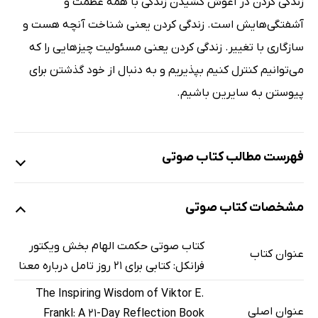
زندگی کردن در آغوش کشیدن زندگی با همه عظمت و
آشفتگی‌هایش است. زندگی کردن یعنی شناخت آنچه هست و
سازگاری با تغییر. زندگی کردن یعنی مسئولیت چیزهایی را که
می‌توانیم کنترل کنیم بپذیریم و به دنبال از خود گذشتن برای
پیوستن به سایرین باشیم.
فهرست مطالب کتاب صوتی
نمونه
مشخصات کتاب صوتی
معرفی و پیشگفتار
17 دقیقه
کتاب صوتی حکمت الهام بخش ویکتور
عنوان کتاب
فرانکل: کتابی برای 21 روز تامل درباره معنا
تامل اول: هدف
3 دقیقه
The Inspiring Wisdom of Viktor E.
تامل دوم: زندگی کردن
3 دقیقه
عنوان اصلی
Frankl: A 21-Day Reflection Book