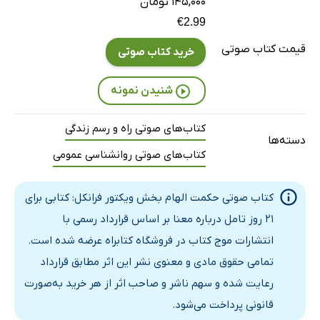
۱۴۵,۰۰۰ تومان
€2.99
تامل چهاردهم: پوچی
4 دقیقه
قیمت کتاب صوتی
خرید کتاب صوتی
تامل پانزدهم: مسئولیت
3 دقیقه
تامل شانزدهم: روح انسانی
4 دقیقه
شنیدن نمونه
تامل هفدهم: تنش
3 دقیقه
کتاب‌های صوتی راه و رسم زندگی
دسته‌ها
تامل هجدهم: تنهایی
3 دقیقه
کتاب‌های صوتی روانشناسی عمومی
تامل نوزدهم: رنج
3 دقیقه
کتاب صوتی حکمت الهام بخش ویکتور فرانکل: کتابی برای
تامل بیستم: کار
4 دقیقه
21 روز تامل درباره معنا بر اساس قرارداد رسمی با
تامل بیست‌ویکم: انتخاب‌ها
10 دقیقه
انتشارات موج کتاب در فروشگاه کتابراه عرضه شده است.
تمامی حقوق مادی و معنوی نشر این اثر مطابق قرارداد
رعایت شده و سهم ناشر و صاحب اثر از هر خرید به‌صورت
قانونی پرداخت می‌شود.