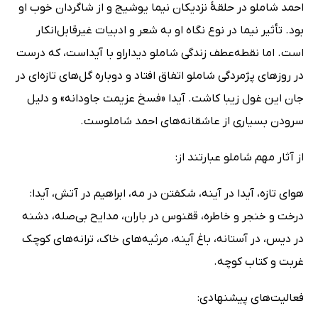
احمد شاملو در حلقۀ نزدیکان نیما یوشیج و از شاگردان خوب او
بود. تأثیر نیما در نوع نگاه او به شعر و ادبیات غیرقابل‌انکار
است. اما نقطه‌عطف زندگی شاملو دیداراو با آیداست، که درست
در روزهای پژمردگی شاملو اتفاق افتاد و دوباره گل‌های تازه‌ای در
جان این غول زیبا کاشت. آیدا «فسخ عزیمت جاودانه» و دلیل
سرودن بسیاری از عاشقانه‌های احمد شاملوست.
از آثار مهم شاملو عبارتند از:
هوای تازه، آیدا در آینه، شکفتن در مه، ابراهیم در آتش، آیدا:
درخت و خنجر و خاطره، ققنوس در باران، مدایح بی‌صله، دشنه
در دیس، در آستانه، باغ آینه، مرثیه‌های خاک، ترانه‌های کوچک
غربت و کتاب کوچه.
فعالیت‌های پیشنهادی: