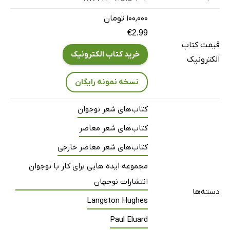
11. بیژن الهی/ برف
۱۰۰,۰۰۰ تومان
12. پل الوار/ شب
€2.99
قیمت کتاب
13. محمدعلی سپانلو/ خیابان
خرید کتاب الکترونیک
الکترونیک
14. مهدی اخوان ثالث/ پاییز
15. سهراب سپهری/ تنهایی
نسخه نمونه رایگان
16. احمدرضا احمدی/ بخشش
کتاب‌های شعر نوجوان
17. سیمین بهبهانی/ زن
کتاب‌های شعر معاصر
18. پابلو نرودا/ چرا
19. فریدون مشیری/ بهار
کتاب‌های شعر معاصر خارجی
20. محمود مشرف آزاد تهرانی/ تصویر من
مجموعه ایده هایی برای کار با نوجوان
21. الیاس علوی/ مرز
انتشارات نوجهان
دسته‌ها
22. غادة السمان/ عشق
Langston Hughes
23. حمید مصدق/ خاطره
Paul Eluard
24. نادر نادرپور/ نور