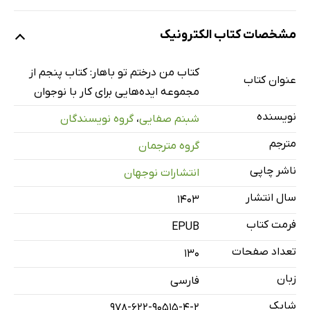
پیش‌گفتار
مشخصات کتاب الکترونیک
مقدمه
چگونه از این کتاب استفاده کنیم
کتاب من درختم تو باهار: کتاب پنجم از
عنوان کتاب
چند اصل مهم در کار با نوجوانان و استفاده از این کتاب
مجموعه ایده‌هایی برای کار با نوجوان
1. رسول یونان/ دلتنگی
نویسنده
شبنم صفایی
،
گروه نویسندگان
2. ناظم حکمت/ شور و شوق
مترجم
گروه مترجمان
3. فروغ فرخزاد/ صلح
ناشر چاپی
انتشارات نوجهان
4. لنگستون هیوز/ رؤیا
سال انتشار
5. نزار قبانی/ کودکی
۱۴۰۳
6. منوجهر آتشی/ دلگرمی
فرمت کتاب
EPUB
7. احمد شاملو/ انسان
تعداد صفحات
130
8. محمدرضا شفیعی کدکنی/ وطن
زبان
فارسی
9. نیما یوشیج/ خانه
شابک
978-622-90515-4-2
10. هوشنگ ابتهاج/ درخت