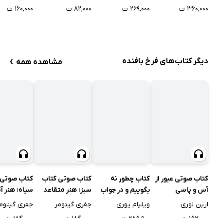
زندگی
سایه‌ی امید
۳۶۰,۰۰۰ ت
۲۶۹,۰۰۰ ت
۸۲,۰۰۰ ت
۱۶۰,۰۰۰ ت
›
دیگر کتاب‌های فرخ بافنده
مشاهده همه
کتاب صوتی عبور از
کتاب چطور نه
کتاب صوتی کتاب
کتاب صوتی 
آس و پاسی
بگوییم و در جواب
سبز: هنر متقاعد
سیاه: هنر آ
بله بشنویم
کردن دیگران و
شدن با آدم‌
ارین لوری
ویلیام یوری
جفری گیتومر
جفری گیتوم
رسیدن به
جدید و با‌نف