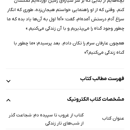
بچه‌هایم از بلایی که بر سر سیاره‌ی زمین آورده‌ایم کمکشان
کنم. وقتی که از او راهنمایی خواستم هیجان‌زده، طوری که انگار
سراغ آدم درستش آمده‌ام، گفت: «آه! اول به آن‌ها یاد بده که ما
چطور وجود گناه را می‌پذیریم و با آن زندگی می‌کنیم.»
همچون عارفان سرم را تکان دادم. بعد پرسیدم: «ما چطور با
گناه زندگی می‌کنیم؟»
فهرست مطالب کتاب
سخن نخست: روبان‌ها
مشخصات کتاب الکترونیک
یک: صابون روح
دو: بچه‌گربه
کتاب از غروب تا سپیده دم: شجاعت گذر
عنوان کتاب
سه: عزم توبه
از شب‌های تار زندگی