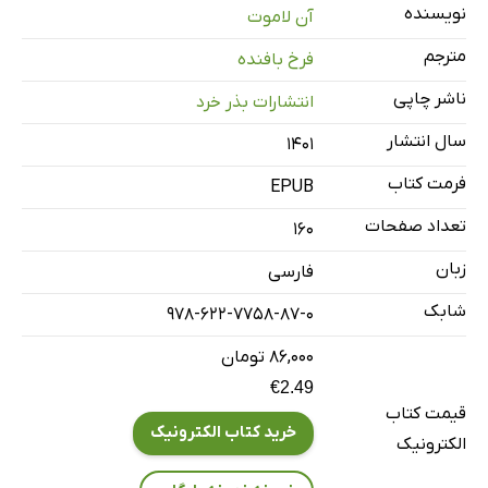
چهار: سرود نیایش حلزون
نویسنده
آن لاموت
پنج: ایمان به قدر پول تو جیبی
مترجم
فرخ بافنده
شش: نسیم‌های خنک
ناشر چاپی
انتشارات بذر خرد
هفت: حالا می‌توانی مرا دوست داشته باشی؟
سال انتشار
هشت: چهار شب و سه روز
۱۴۰۱
نه: عشقی با یک بال
فرمت کتاب
EPUB
کلام آخر: سینه‌ی فراخ
تعداد صفحات
160
زبان
فارسی
شابک
978-622-7758-87-0
۸۶,۰۰۰ تومان
€2.49
قیمت کتاب
خرید کتاب الکترونیک
الکترونیک