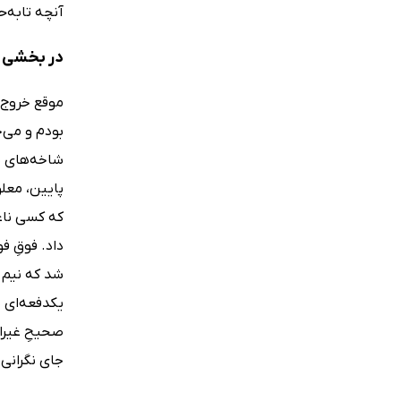
آنچه تا‌به‌ح
در بخشی ا
موقع خروج،
بودم و می‌خ
شاخه‌های بی
پایین، معل
که کسی ناغ
داد. فوقِ 
شد که نیم 
یکدفعه‌ای 
صحیحِ غیران
جای نگرانی 