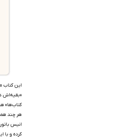
«بقیه‌اش دا
کتاب‌ها» هس
هر چند هما
انیس باتور 
کرده و با 