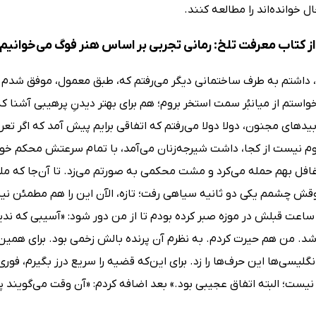
ال خوانده‌اند را مطالعه کنند.
ز کتاب معرفت تلخ: رمانی تجربی بر اساس هنر فوگ می‌خوانیم
 داشتم به طرف ساختمانی دیگر می‌رفتم که، طبق معمول، موفق شدم
واستم از میانبُر سمت استخر بروم؛ هم برای بهتر دیدنِ پرهیبی آشنا ک
دهای مجنون، دولا دولا می‌رفتم که اتفاقی برایم پیش آمد که اگر تعر
وم نیست از کجا، داشت شیرجه‌زنان می‌آمد، با تمام سرعتش محکم خور
افل بهم حمله می‌کرد و مشت محکمی به صورتم می‌زد. تا آن‌جا که مل
فوقش چشمم یکی دو ثانیه سیاهی رفت؛ تازه، الآن این را هم مطمئن نی
ساعت قبلش در موزه صبر کرده بودم تا از من دور شود: «آسیبی که ندی
شد. من هم حیرت کردم. به نظرم آن پرنده بالش زخمی بود. برای همین
گلیسی‌ها این حرف‌ها را زد. برای این‌که قضیه را سریع درز بگیرم، فور
نیست؛ البته اتفاق عجیبی بود.» بعد اضافه کردم: «آن وقت می‌گویند پر