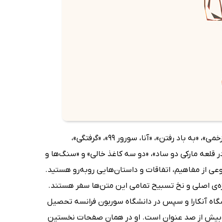
این کتاب متشکل از 12 بخش است که عناوین آن‌ها به ترتیب «شکاف»، «پرنده‌ی زخمی»، «به باد رفتن»، «آنا، سورور 99»، «گرفتگی»،
در قلعه مارکی دو ساد»، «دو سه کاغذ خالی» و «سنگ‌ها و
عی از مفاهیم، اتفاقات و داستان‌هایی رو‌به‌رو هستید.
ه‌ی اصلی و نخ تسبیح تمامی این متن‌ها سفر هستند.
انشگاه آنکارا و سپس در دانشگاه سوربون فرانسه تحصیل
ه با بیش از صد عنوان است. او در همان صفحات نخستین