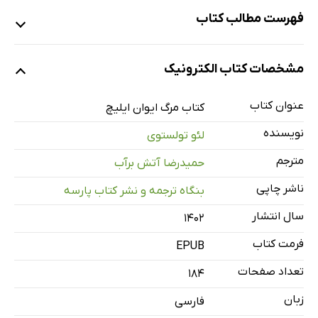
فهرست مطالب کتاب
یادداشت مترجم
مشخصات کتاب الکترونیک
مرگ ایوان ایلیچ
مردم بینوا
عنوان کتاب
کتاب مرگ ایوان ایلیچ
نیروی کودکی
نویسنده
لئو تولستوی
او تالستوی کبیر است
مترجم
حمیدرضا آتش برآب
ترجمه‌های مشهور مرگ ایوان ایلیچ
ناشر چاپی
بنگاه ترجمه و نشر کتاب پارسه
مرگ ایوان ایلیچ بر پرده‌ی سینما و تئاتر جهان
سال انتشار
۱۴۰۲
فرمت کتاب
EPUB
تعداد صفحات
184
زبان
فارسی