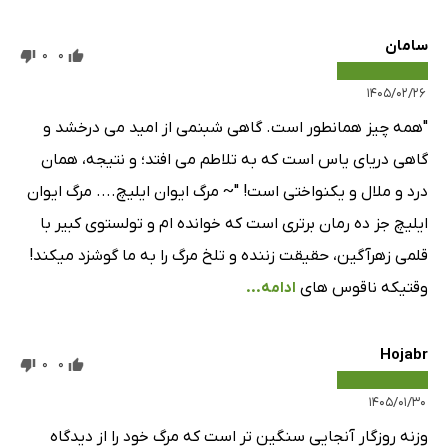
سامان
0
0
۱۴۰۵/۰۲/۲۶
"همه چیز همانطور است. گاهی شبنمی از امید می درخشد و
گاهی دریای یاس است که به تلاطم می افتد؛ و نتیجه، همان
درد و ملال و یکنواختی است! "~ مرگ ایوان ایلیچ.... مرگ ایوان
ایلیچ جز ده رمان برتری است که خوانده ام و تولستوی کبیر با
قلمی زهرآگین، حقیقت زننده و تلخ مرگ را به ما گوشزد میکند!
وقتیکه ناقوس های
ادامه...
Hojabr
0
0
۱۴۰۵/۰۱/۳۰
وزنه روزگار آنجایی سنگین تر است که مرگ خود را از دیدگاه