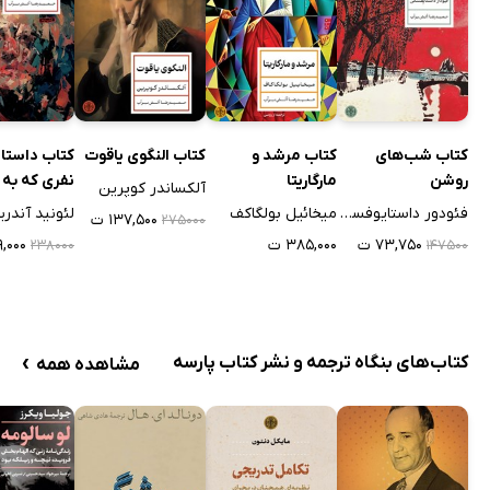
کتاب شب‌های
کتاب مرشد و
کتاب النگوی یاقوت
کتاب داست
روشن
مارگاریتا
نفری که به د
آلکساندر کوپرین
آویخته شدن
فئودور داستایوفسکی
میخائیل بولگاکف
لئونید آندر
۱۳۷,۵۰۰ ت
۲۷۵۰۰۰
۷۳,۷۵۰ ت
۳۸۵,۰۰۰ ت
۱۱۹,۰۰۰
۲۳۸۰۰۰
۱۴۷۵۰۰
›
کتاب‌های بنگاه ترجمه و نشر کتاب پارسه
مشاهده همه