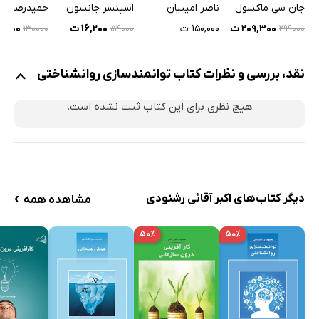
جان سی ماکسول
ناصر امینیان
اسپنسر جانسون
قدرت به‌عنوان یک سازه انگیزشی
۲۰۹,۳۰۰ ت
۱۵۰,۰۰۰ ت
۱۶,۲۰۰ ت
۶۵,۰۰۰
۱۳۰۰۰۰
۵۴۰۰۰
۲۹۹۰۰۰
ضرورت توانمندسازی
مهارت و شایستگی کارکنان
نقد، بررسی و نظرات کتاب توانمندسازی روانشناختی
طراحی ساختار سازمان
موانع توانمندسازی در سازمان
هیچ نظری برای این کتاب ثبت نشده است.
موانع ساختاری توانمندسازی
موانع محیطی توانمندسازی
موانع رفتاری توانمندسازی
منابع
›
دیگر کتاب‌های اکبر آقائی رشنودی
مشاهده همه
۵۰٪
۵۰٪