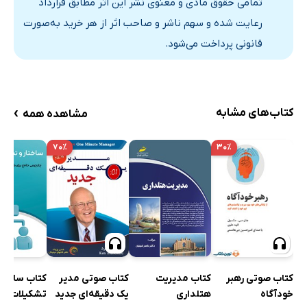
تمامی حقوق مادی و معنوی نشر این اثر مطابق قرارداد
تاریخچه توانمندسازی
رعایت شده و سهم ناشر و صاحب اثر از هر خرید به‌صورت
صنایع بومی و سیستم کارخانه
قانونی پرداخت می‌شود.
عرصه مدیریت علمی
عصر سیستم
سازمان‌های امروزی و توانمندکننده
›
کتاب‌های مشابه
مشاهده همه
سیر توسعه مقیاس‌های اندازه‌گیری توانمندسازی
موانع توانمندسازی
۷۰٪
۳۰٪
سیستم‌ها و نمادهای مدیریت
ساختارهای سازمانی
فقدان منابع و زمان کافی
مزایای توانمندسازی
مزایای فردی
انتقادات نسبت به توانمندسازی
کتاب صوتی رهبر
کتاب مدیریت
کتاب صوتی مدیر
کتاب ساختار
خودآگاه
هتلداری
یک دقیقه‌ای جدید
تشکیلات سا
توانمندسازی و قدرت