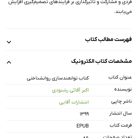
فردی و مشارکت و تأثیرگذاری بر فرآیندهای تصمیم‌گیری افزایش
می‌یابند.
فهرست مطالب کتاب
پیشگفتار
مشخصات کتاب الکترونیک
مقدمه
تاریخچه توانمندسازی
عنوان کتاب
کتاب توانمندسازی روانشناختی
تعاریف توانمندسازی
نویسنده
اکبر آقائی رشنودی
رویکردهای توانمندسازی
ناشر چاپی
انتشارات آقایی
داشتن حق انتخاب (خودسامانی)
سال انتشار
۱۳۹۹
توانمندسازی روان‌شناختی
احساس معنی‌دار بودن
فرمت کتاب
EPUB
احساس خودکارآمدی
تعداد صفحات