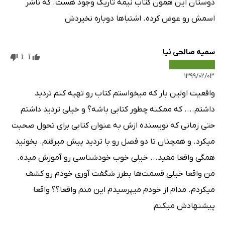
دوستان این همون کتاب نیمه تاریک وجود هست. که ناشر
اسمش رو عوض کرده. اشتباها دوباره نخیردش
سمیه صالحی نیا
1
1
۱۳۹۹/۰۲/۰۳
واقعیت اولین بار که میخواستم کتاب رو تهیه کنم تردید
داشتم.... که ممکنه چطور کتابی باشه؟ و خیلی تردید داشتم
حتی زمانی که نویسنده ازش به عنوان کتابی برای تحول صحبت
میکرد. و همچنان تا دو فصل رو با تردید پیش میرفتم. بخونید
همگی واقعا مفید... خیلی خوب خودشناسی رو آموزش میده.
من واقعا خیلی قسمت‌ها بطرز شگفت آوری خودم رو کشف
میکردم. مدام از خودم میپرسیدم این منم واقعا؟؟ واقعا
پیشنهادش میکنم