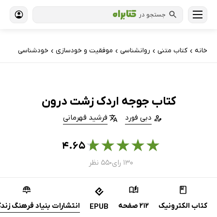
جستجو در
خانه
کتاب‌ متنی
روانشناسی
موفقیت و خودسازی
خودشناسی
›
›
›
›
کتاب جوجه اردک زشت درون
دبی فورد
فرشید قهرمانی
★
★
★
★
★
۴.۶۵
۱۳۰ رای
۵۵ نظر
●
کتاب الکترونیک
212 صفحه
انتشارات بنیاد فرهنگ زندگ
EPUB