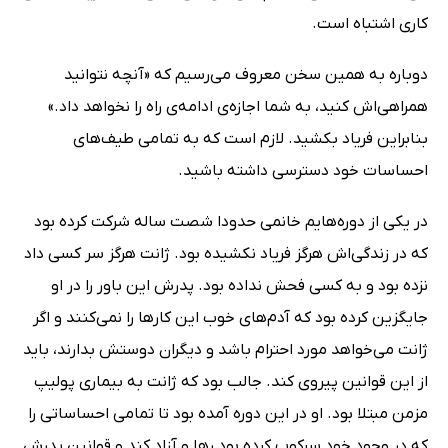
کارى اشتباه است.
دوباره به همین سخن معروف مى‌رسیم که «آنچه نتوانید
همراهى‌اش کنید، به شما اجازه‌ى ادامه‌ى راه را نخواهد داد.»
بنابراین فریاد بکشید. لازم است که به تمامى طیف‌هاى
احساسات خود دسترسى داشته باشید.
در یکى از دوره‌هایم خانمى حدودا شصت ساله شرکت کرده بود
که در زندگى‌اش هرگز فریاد نکشیده بود. ژانت هرگز سر کسى داد
نزده بود و به کسى فحش نداده بود. پدرش این باور را در او
جایگزین کرده بود که آدم‌هاى خوب این کارها را نمى‌کنند و اگر
ژانت مى‌خواهد مورد احترام باشد و دیگران دوستش بدارند، باید
از این قوانین پیروى کند. جالب بود که ژانت به بیمارى پولیپ
مزمن مبتلا بود. او در این دوره آمده بود تا تمامى احساساتى را
که در وجود خود سرکوب کرده بود رها و آزاد کند و قوانین پدرش