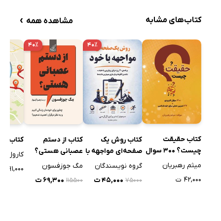
›
کتاب‌های مشابه
مشاهده همه
۴۰٪
۴۰٪
کتاب حقیقت
کتاب روش یک
کتاب از دستم
کتاب نقش
چیست؟ 300 سوال
صفحه‌ای مواجهه با
عصبانی هستی؟
کارول ا
قدرتمند + 27 تمرین
خود
میثم رهبریان
گروه نویسندگان
مگ جوزفسون
۹۱,۰۰۰ ت
فوق العاده کاربردی
۴۲,۰۰۰ ت
۴۵,۰۰۰ ت
۶۹,۳۰۰ ت
۱۱۵۵۰۰
۷۵۰۰۰
برای خودشناسی