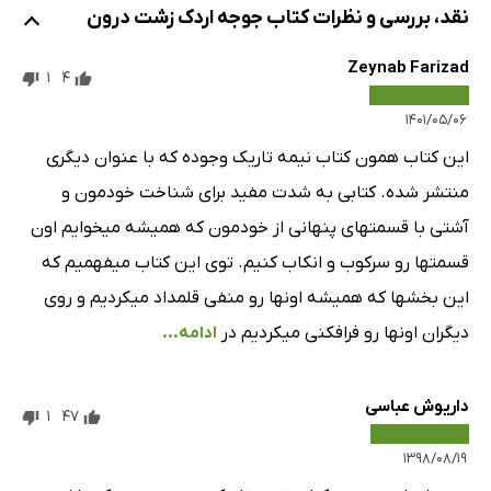
نقد، بررسی و نظرات کتاب جوجه اردک زشت درون
Zeynab Farizad
1
4
۱۴۰۱/۰۵/۰۶
این کتاب همون کتاب نیمه تاریک وجوده که با عنوان دیگری
منتشر شده. کتابی به شدت مفید برای شناخت خودمون و
آشتی با قسمتهای پنهانی از خودمون که همیشه میخوایم اون
قسمتها رو سرکوب و انکاب کنیم. توی این کتاب میفهمیم که
این بخشها که همیشه اونها رو منفی قلمداد میکردیم و روی
دیگران اونها رو فرافکنی میکردیم در
ادامه...
داریوش عباسی
1
47
۱۳۹۸/۰۸/۱۹