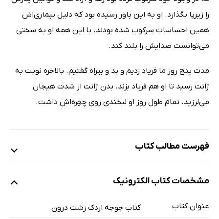
را زیرپا بگذارد. او به این باور رسیده بود که دلیل بیمارى‌اش
همین احساسات سرکوب شده بودند. با این همه او به سختى
مى‌توانست صدایش را بلند کند.
مدت پنج روز ما فریاد زدیم و بد و بیراه گفتیم. بالاخره نوبت به
ژانت رسید تا او هم فریاد بزند. بدن ژانت از شدت هیجان
مى‌لرزید. تمام طول روز او لبخندى روى چهره‌اش داشت.
فهرست مطالب کتاب
مقدمه
مشخصات کتاب الکترونیک
پیش‌گفتار
فصل اول: دنیاى بیرون، دنیاى درون
عنوان کتاب
کتاب جوجه اردک زشت درون
فصل دوم: دنبال کردن سایه