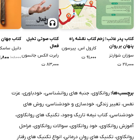
کتاب پدر غائب؛ زخم
کتاب نقشه راه
کتاب صوتی تخیل
کتاب جهان ب
پنهان بر روان
فعال
کارول اس. پیرسون
دانیل ساسکی
دختران
سوزان شوارتز
رابرت الکس جانسون
۹۱,۰۰۰ ت
۶۴,۸۰۰
۱۰۸۰۰۰
۲۱۱,۰۰۰ ت
۸۳,۰۰۰ ت
برچسب‌ها:
روانکاوی
،
جنبه های روانشناسی
،
خودباوری
،
عزت
نفس
،
تغییر زندگی
،
خودسازی و خودشناسی
،
روش های
خودشناسی
،
کتاب نیمه تاریک وجود
،
تکنیک های روانکاوی
،
آموزش روانکاوی
،
خود روانکاوی
،
سوالات روانکاوی
،
مراحل
روانکاوی
،
تکنیک های روان درمانی
،
انواع تکنیک های رفتار