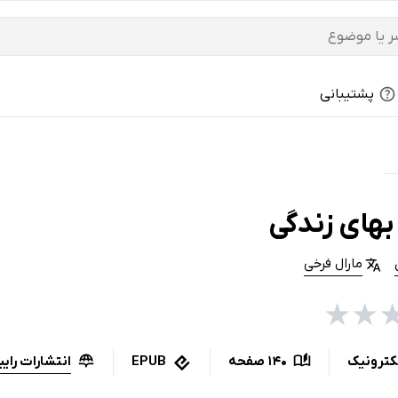
پشتیبانی
بهای زندگی
مارال فرخى
★
★
انتشارات رایب
کترونیک
140 صفحه
EPUB