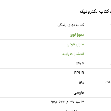
رجم
تاب الکترونیک
کتاب بهای زندگی
دبورا لوی
مارال فرخى
انتشارات رایبد
۱۴۰۴
EPUB
ات
140
فارسی
978-622-8137-80-3