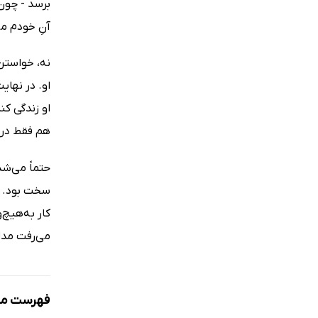
برسد - چون 
آنِ خودم می
نه، خواستن 
او. در نهای
او زندگی کن
هم فقط در 
حتماً می‌ش
سخت بود. با
کار به‌هیچ
می‌رفت مدام
فهرست مط