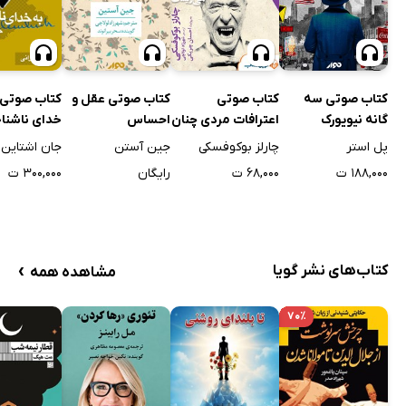
کتاب صوتی سه
کتاب صوتی
کتاب صوتی عقل و
کتاب صوتی 
گانه نیویورک
اعترافات مردی چنان
احساس
خدای ناشنا
دیوانه که با
پل استر
چارلز بوکوفسکی
جین آستن
جان اشتاین
حیوانات می‌زیست
۱۸۸,۰۰۰ ت
۶۸,۰۰۰ ت
رایگان
۳۰۰,۰۰۰ ت
›
کتاب‌های نشر گویا
مشاهده همه
۷۰٪