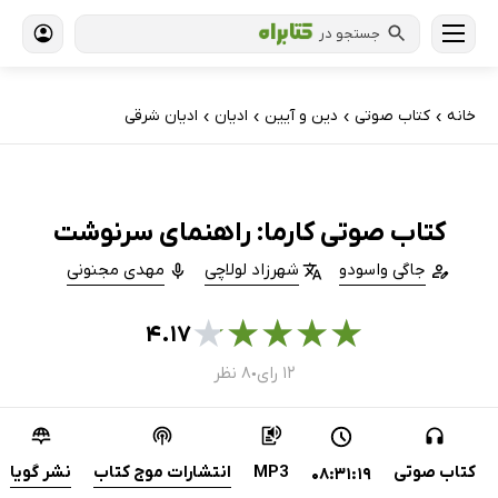
جستجو در
خانه
کتاب‌ صوتی
دین و آیین
ادیان
ادیان شرقی
›
›
›
›
کتاب صوتی کارما: راهنمای سرنوشت
جاگی واسودو
شهرزاد لولاچی
مهدی مجنونی
★
★
★
★
★
۴.۱۷
۱۲ رای
۸ نظر
●
کتاب صوتی
MP3
انتشارات موج کتاب
نشر گویا
08:31:19