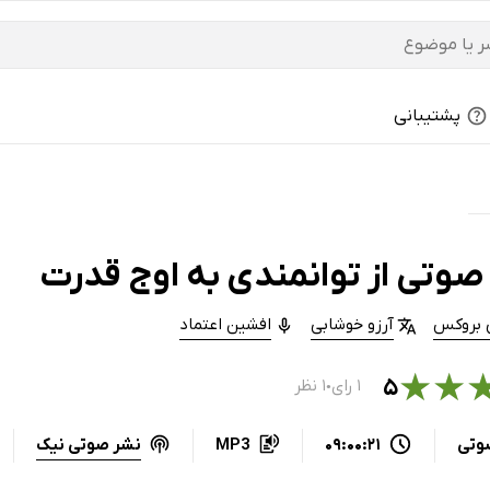
پشتیبانی
صوتی از توانمندی به اوج قدرت
ی بروکس
آرزو خوشابی
افشین اعتماد
★
★
۵
۱ رای
۱ نظر
●
نشر صوتی نیک
وتی
09:00:21
MP3