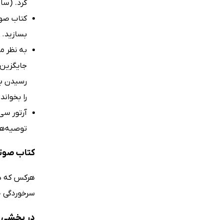
کرد. (سا
کتاب صوت
بسازید. 
به نظر م
جایگزین ا
رسیدن به
را بخوان
آرتور سی
توصیه‌ها
کتاب صوتی
هرکس که در
سرخوردگی خ
در بخشی ا