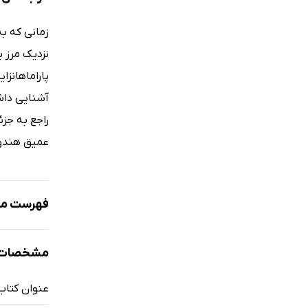
نزدیک مرز ب
پاراماهانزا
آشنایی داش
راجع‌ به جز
عمیق هندو 
فهرست مط
نمونه
مشخصات 
عنوان کتاب
شناسنامه