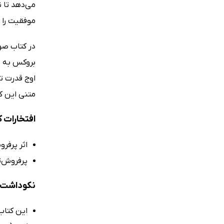
می‌دهد تا ن
موفقیت را ب
در کتاب صوت
بروکس به م
اوج قدرت ت
متنی این کت
افتخارات ک
اثر پرفر
پرفروش‌ت
نکوداشت‌ه
این کتاب