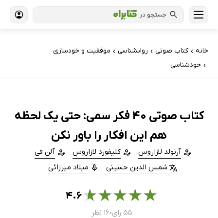
جستجو در
خانه
کتاب‌ صوتی
روانشناسی
موفقیت و خودسازی
›
›
›
خودشناسی
›
کتاب صوتی 40 فکر سمی: حتی یک لحظه
هم این افکار را باور نکن
آرنولد لازاروس
کلیفورد لازاروس
آلن فی
شمس الدین حسینی
میلاد میرزائی
★
★
★
★
★
۴.۶
۵۵ رای
۱۶ نظر
●