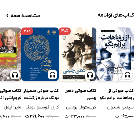
›
کتاب‌های آوانامه
مشاهده همه
۳۰٪
۳۰٪
کتاب صوتی از
کتاب صوتی ذهن
کتاب صوتی سمینار
کتاب صوتی
رویاهایت برایم بگو
چینی
یونگ درباره زرتشت
فروپاشی اتح
نیچه
شوروی
سیدنی شلدون
کریستوفر بولاس
کارل گوستاو یونگ
مایرا ایمل
۲۶۵,۰۰۰ ت
۱۳۳,۰۰۰ ت
۲۷۱,۶۰۰ ت
۳۴,۴۰۰
۱۹۲۰۰۰
۳۸۸۰۰۰
۱۹۰۰۰۰