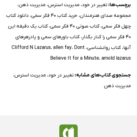
برچسب‌ها:
تغییر در خود
،
مدیریت استرس
،
مدیریت ذهن
،
مجموعه صدای هنرمندان
،
خرید کتاب 40 فکر سمی
،
دانلود کتاب
چهل فکر سمی
،
کتاب صوتی 40 فکر سمی
،
کتاب یک دقیقه این
40 فکر سمی را کنار بگذار
،
کتاب باورهای سمی و پادزهرهای
آنها
،
کتاب روانشناسی
،
Dont
،
allen fay
،
Clifford N Lazarus
Believe It for a Minute
،
arnold lazarus
جستجوی کتاب‌های مشابه:
تغییر در خود
،
مدیریت استرس
،
مدیریت ذهن