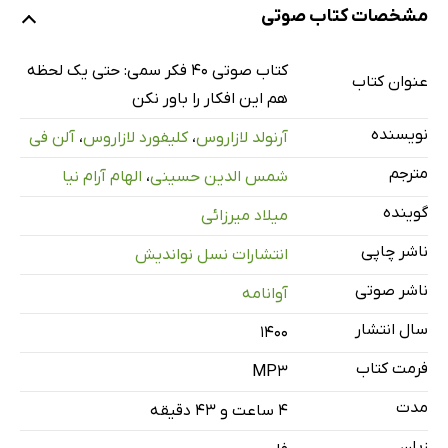
نمونه
مشخصات کتاب صوتی
قسمت اول
21 دقیقه
کتاب صوتی 40 فکر سمی: حتی یک لحظه
عنوان کتاب
هم این افکار را باور نکن
قسمت دوم
26 دقیقه
نویسنده
آرنولد لازاروس
،
کلیفورد لازاروس
،
آلن فی
قسمت سوم
24 دقیقه
مترجم
شمس الدین حسینی
،
الهام آرام نیا
قسمت چهارم
32 دقیقه
گوینده
میلاد میرزائی
قسمت پنجم
27 دقیقه
ناشر چاپی
انتشارات نسل نواندیش
قسمت ششم
27 دقیقه
ناشر صوتی
آوانامه
قسمت هفتم
26 دقیقه
سال انتشار
۱۴۰۰
قسمت هشتم
25 دقیقه
فرمت کتاب
MP3
قسمت نهم
25 دقیقه
مدت
۴ ساعت و ۴۳ دقیقه
زبان
قسمت دهم