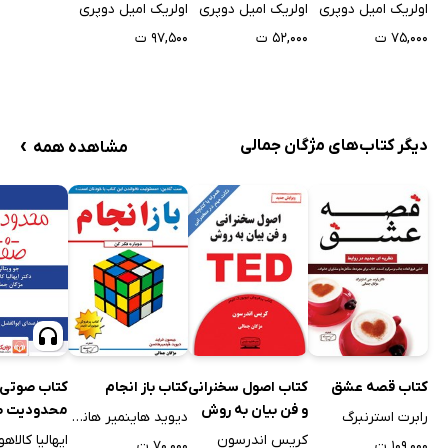
آیین بخشش
(هواوپونوپونو)
اولریک امیل دوپری
اولریک امیل دوپری
اولریک امیل دوپری
۷۵,۰۰۰ ت
۵۲,۰۰۰ ت
۹۷,۵۰۰ ت
›
دیگر کتاب‌های مژگان جمالی
مشاهده همه
کتاب صوتی
کتاب قصه عشق
کتاب اصول سخنرانی
کتاب باز انجام
محدودیت ص
و فن بیان به روش
رابرت استرنبرگ
دیوید هاینمیر هانسن
TED
ایهالیا کالاه
کریس اندرسون
۱۰۹,۰۰۰ ت
۷۰,۰۰۰ ت