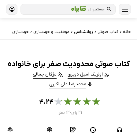
جستجو در
خانه
کتاب‌ صوتی
روانشناسی
موفقیت و خودسازی
خودسازی
›
›
›
›
کتاب صوتی محدودیت صفر برای خانواده
اولریک امیل دوپری
مژگان جمالی
محمدرضا علی اکبری
★
★
★
★
★
۴.۲۴
۲۱ رای
۱۲ نظر
●