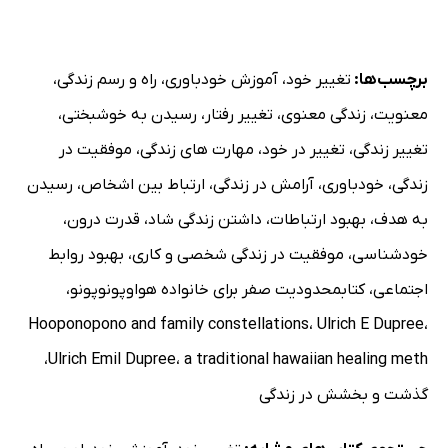
برچسب‌ها:
تغییر خود
،
آموزش خودباوری
،
راه و رسم زندگی
،
معنویت
،
زندگی معنوی
،
تغییر رفتار
،
رسیدن به خوشبختی
،
تغییر زندگی
،
تغییر در خود
،
مهارت های زندگی
،
موفقیت در
زندگی
،
خودباوری
،
آرامش در زندگی
،
ارتباط بین اشخاص
،
رسیدن
به هدف
،
بهبود ارتباطات
،
داشتن زندگی شاد
،
قدرت درون
،
خودشناسی
،
موفقیت در زندگی شخصی و کاری
،
بهبود روابط
اجتماعی
،
کتابمحدودیت صفر برای خانواده هواوپونوپونو
،
Hooponopono and family constellations
،
Ulrich E Dupree
،
،
Ulrich Emil Dupree
،
a traditional hawaiian healing meth
گذشت و بخشش در زندگی