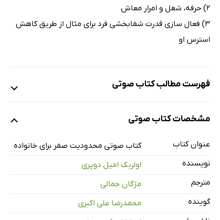
2) حرفه، شغل و امرار معاش
3) فعال سازی قدرت شفابخشی فرد برای مثال از طریق کاهش
استرس او
فهرست مطالب کتاب صوتی
نمونه
مشخصات کتاب صوتی
عنوان کتاب
معرفی
2 دقیقه
کتاب صوتی محدودیت صفر برای خانواده
نویسنده
اولریک امیل دوپری
بخش اول: انفصال و اتصال
55 دقیقه
مترجم
مژگان جمالی
عناصر یک چینش: مراجعه‌کننده و کانون
68 دقیقه
گوینده
محمدرضا علی اکبری
هواپونوپونو: هواپونوپونو چیست؟
35 دقیقه