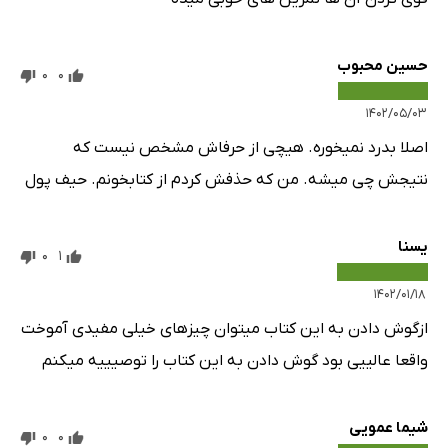
حسین محبوب
0
0
۱۴۰۲/۰۵/۰۳
اصلا بدرد نمیخوره. هیچی از حرفاش مشخص نیست که
نتیجش چی میشه. من که حذفش کردم از کتابخونم. حیف پول
یسنا
0
1
۱۴۰۲/۰۱/۱۸
ازگوش دادن به این کتاب میتوان چیزهای خیلی مفیدی آموخت
واقعا عالییی بود گوش دادن به این کتاب را توصیییه میکنم
شیما عمویی
0
0