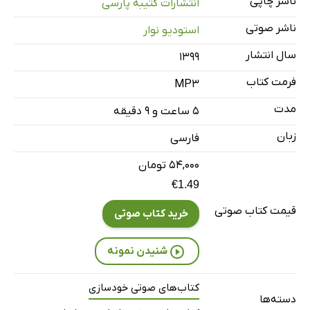
ناشر چاپی
انتشارات کتیبه پارسی
اتصال و رهایی: چینش‌های خانوادگی و هواپونوپونو
67 دقیقه
ناشر صوتی
استودیو نوار
سه خود: خانواده‌درمانی
44 دقیقه
سال انتشار
۱۳۹۹
پیوست یک: جزییات کنفرانس خانوادگی هاواییایی
8 دقیقه
فرمت کتاب
MP3
پیوست دو: یک: خودتان را در تجربه‌ی هواپونوپونو غرق کنید
32 دقیقه
مدت
۵ ساعت و ۹ دقیقه
زبان
فارسی
۵۴,۰۰۰ تومان
€1.49
قیمت کتاب صوتی
خرید کتاب صوتی
شنیدن نمونه
کتاب‌های صوتی خودسازی
دسته‌ها