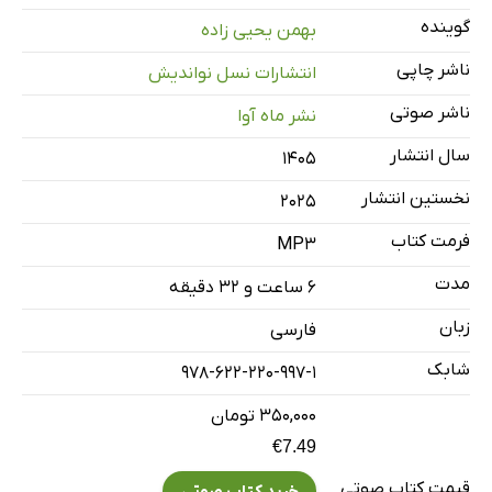
گوینده
بهمن یحیی زاده
فصل بیست‌وپنجم تا سی‌ویکم
50 دقیقه
ناشر چاپی
انتشارات نسل نواندیش
فصل سی‌ودوم تا سی‌وهفتم
45 دقیقه
ناشر صوتی
نشر ماه آوا
فصل سی‌وهشتم تا چهل‌وششم
60 دقیقه
سال انتشار
۱۴۰۵
فصل چهل‌وهفتم تا آخر
56 دقیقه
نخستین انتشار
2025
فرمت کتاب
MP3
مدت
۶ ساعت و ۳۲ دقیقه
زبان
فارسی
شابک
978-622-220-997-1
۳۵۰,۰۰۰ تومان
€7.49
قیمت کتاب صوتی