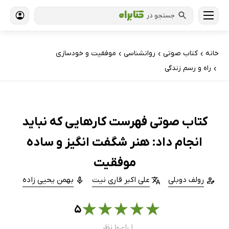
جستجو در
خانه
کتاب‌ صوتی
روانشناسی
موفقیت و خودسازی
›
›
›
راه و رسم زندگی
›
کتاب صوتی فهرست کارهایی که نباید
انجام داد: هنر شگفت انگیز و ساده
موفقیت
رولف دوبلی
علی اکبر قاری نیت
بهمن یحیی زاده
★
★
★
★
★
۵
۱ رای
۱ نظر
●