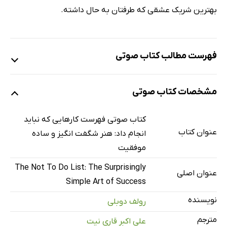
بهترین شریک عشقی که طرفتان به حال داشته.
فهرست مطالب کتاب صوتی
نمونه
مشخصات کتاب صوتی
معرفی
2 دقیقه
کتاب صوتی فهرست کارهایی که نباید
عنوان کتاب
انجام داد: هنر شگفت انگیز و ساده
پیشگفتار - فصل اول تا سوم
30 دقیقه
موفقیت
فصل چهارم تا هشتم
34 دقیقه
The Not To Do List: The Surprisingly
عنوان اصلی
Simple Art of Success
فصل نهم تا چهاردهم
42 دقیقه
نویسنده
رولف دوبلی
فصل پانزدهم تا نوزدهم
34 دقیقه
مترجم
علی اکبر قاری نیت
فصل بیستم تا بیست‌وچهارم
39 دقیقه