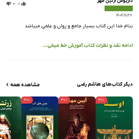
داریوش آرتین مهر
0
0
کتیبه‌ی داریوش بزرگ در بیستون DB I
کتیبه‌ی داریوش بزرگ در بیستون DB III
۱۴۰۴/۱۱/۲۶
کتیبه‌ی خشایارشا در تخت جمشید XPb
بنام خدا این کتاب بسیار جامع و روان و علمی میباشد
بخش دوازدهم: واژه‌نامه و فهرست نام‌ها
ادامه نقد و نظرات کتاب آموزش خط میخی...
›
دیگر کتاب‌های هاشم رضی
مشاهده همه
۳۰٪
۳۰٪
۳۰٪