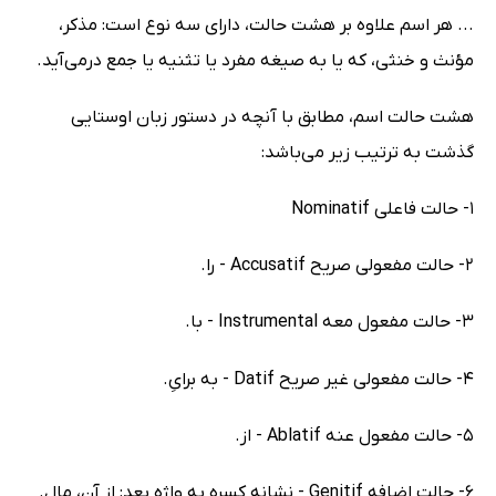
... هر اسم علاوه بر هشت حالت، دارای سه نوع است: مذکر،
مؤنث و خنثی، که یا به صیغه مفرد یا تثنیه یا جمع درمی‌آید.
هشت حالت اسم، مطابق با آنچه در دستور زبان اوستایی
گذشت به ترتیب زیر می‌باشد:
1- حالت فاعلی Nominatif
2- حالت مفعولی صریح Accusatif - را.
3- حالت مفعول معه Instrumental - با.
4- حالت مفعولی غیر صریح Datif - به برایِ.
5- حالت مفعول عنه Ablatif - از.
6- حالت اضافه Genitif - نشانه کسره به واژه بعد: از آنِ، مالِ.