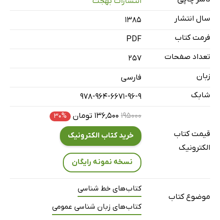
انتشارات بهجت
صفت تفضیلی
سال انتشار
۱۳۸۵
صفت عالی
فرمت کتاب
PDF
صفت نسبی
بخش چهارم: عدد
تعداد صفحات
257
بخش پنجم: ضمیر
زبان
فارسی
ضمیرهای متصل
شابک
978-964-6671-96-9
ضمیر یا اسم اشاره
۱۹۵۰۰۰
۱۳۶,۵۰۰ تومان
۳۰%
ضمیر اشاره‌ی «این»
قیمت کتاب
ضمیر اشاره‌ی «آن»
خرید کتاب الکترونیک
الکترونیک
حالات جمع ضمیر اشاره
نسخه نمونه رایگان
بخش ششم: حروف اضافه، حروف ربط
بخش هفتم: قید
کتاب‌های خط شناسی
موضوع کتاب
بخش هشتم: فعل
کتاب‌های زبان شناسی عمومی
پیشوندهای فعلی