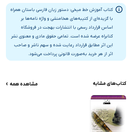
پیشوندِ فعلیِ »وی»
کتاب آموزش خط میخی: دستور زبان فارسی باستان همراه
پیشوند فعلیِ «اَوَ»
با گزیده‌ای از کتیبه‌های هخامنشی و واژه نامه‌ها بر
ریشه‌ها و افعال با پیشوند «نی»
اساس قرارداد رسمی با انتشارات بهجت در فروشگاه
شناسه‌های زمان حال
کتابراه عرضه شده است. تمامی حقوق مادی و معنوی نشر
حالات صرفی فعل مضارع یا زمان حال
این اثر مطابق قرارداد رعایت شده و سهم ناشر و صاحب
فعل گذشته - ماضی
اثر از هر خرید به‌صورت قانونی پرداخت می‌شود.
شناسه‌های زمان گذشته
زمان ماضیِ فعل میانه
شناسه برایِ سوم شخص مفرد و جمع
›
کتاب‌های مشابه
مشاهده همه
حالات صرفی زمان گذشته، معلوم
حالات صرفی ماضی، فعل معلوم، سوم شخص مفرد و جمع
وجه امری، فعل معلوم
حالات صرفی وجه امری، معلوم و میانه
وجه التزامی، معلوم