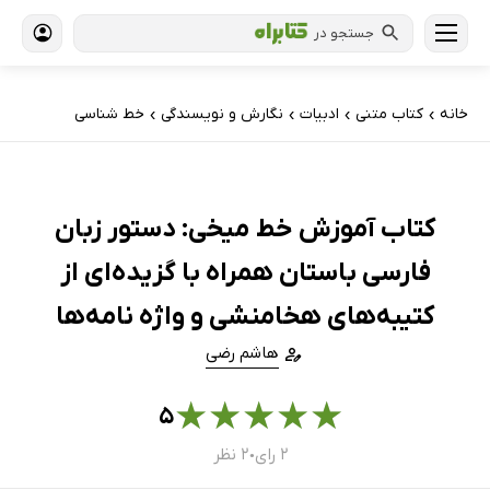
جستجو در
خانه
کتاب‌ متنی
ادبیات
نگارش و نویسندگی
خط شناسی
›
›
›
›
کتاب آموزش خط میخی: دستور زبان
فارسی باستان همراه با گزیده‌ای از
کتیبه‌های هخامنشی و واژه نامه‌ها
هاشم رضی
★
★
★
★
★
۵
۲ رای
۲ نظر
●