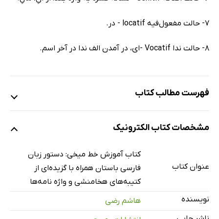
7- حالت مفعول‌فیه locatif - در.
8- حالت ندا Vocatif -‌ای، در آمدن الف ندا در آخر اسم.
فهرست مطالب کتاب
بخش یکم: الفبای فارسی باستان
مشخصات کتاب الکترونیک
بخش دوم: حالاتِ هشت‌گانه‌ی اسم
اسم - حالت فاعلی
کتاب آموزش خط میخی: دستور زبان
مثال‌هایی برای حالات هشت‌گانه‌ی اسم
عنوان کتاب
فارسی باستان همراه با گزیده‌ای از
بخش سوم: صفت
کتیبه‌های هخامنشی و واژه نامه‌ها
پیشوند اَ/a
نویسنده
هاشم رضی
صفات معمول در فارسی باستان
ناشر چاپی