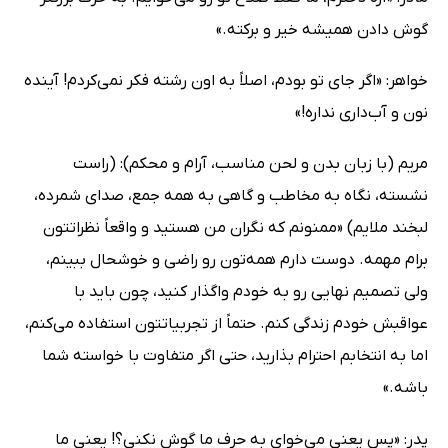
گوش دادن همیشه خیر و برکته.»
خواهر: «اگر جای تو بودم، اصلاً به اون رشته فکر نمی‌کردم! آینده
نون و آب‌داری نداره!»
مریم (با زبان بدن و لحن مناسب، آرام و محکم): (راست
نشسته، نگاه به مخاطب و گاهی به همه جمع، صدای شمرده،
لبخند ملایم) «ممنونم که نگران من هستید و واقعاً نظراتتون
برام مهمه. دوست دارم همه‌تون رو راضی و خوشحال ببینم،
ولی تصمیم نهایی رو به خودم واگذار کنید، چون باید با
عواقبش خودم زندگی کنم. حتماً از تجربیاتتون استفاده می‌کنم،
اما به انتخابم احترام بذارید، حتی اگر متفاوت با خواسته شما
باشه.»
پدر: «پس یعنی می‌خوای به حرف ما گوش نکنی؟! یعنی ما