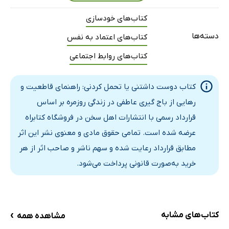
کجا تحمل کردنی؟
کتاب‌های خودسازی
مثال‌ها و داستان‌هایی از خانه، محل کار، مدرسه و رابطه‌ها
دسته‌ها
کتاب‌های اعتماد به نفس
نشانه‌های موقعیت باج‌گیری عاطفی و راه‌های عبور
کتاب‌های روابط اجتماعی
مثال‌های واقعی برای نشانه‌های باج‌گیری عاطفی و راه‌های عبور
فصل 6: تکنیک‌های تبدیل شدن به «تحمل کردنی» کارآمد
کتاب دوست داشتنی یا تحمل کردنی: راهنمای قاطعیت و
چگونه مرزها را شفاف کنیم؟
رهایی از باج گیری عاطفی در زندگی روزمره بر اساس
زبان بدن و لحن مناسب
قرارداد رسمی با انتشارات اهل سخن در فروشگاه کتابراه
نقش «بهانه منطقی» در حفظ احترام و سلامت رابطه
عرضه شده است. تمامی حقوق مادی و معنوی نشر این اثر
فصل 7: خانواده و تربیت؛ دوست‌داشتنی یا تحمل کردنی برای
مطابق قرارداد رعایت شده و سهم ناشر و صاحب اثر از هر
والدین و فرزندان
خرید به‌صورت قانونی پرداخت می‌شود.
مثال‌های بومی از خانه‌های ایرانی
تاثیر انتخاب‌های ما روی تربیت آینده
فصل 8: کار و اجتماع؛ حفظ عزت نفس، اجتناب از قربانی شدن
›
کتاب‌های مشابه
مشاهده همه
چگونه در محیط کار و جمع‌های اجتماعی «نه» بگوییم