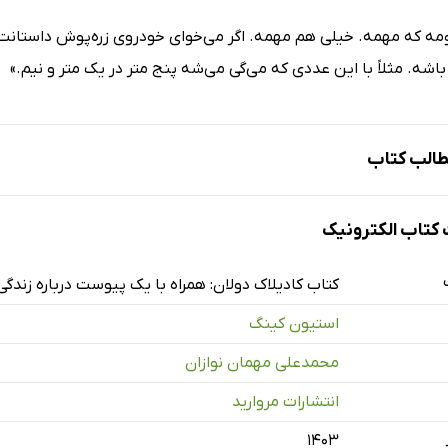
ه که مهمه. خیلی هم مهمه. اگر می‌خوای خودروی زره‌پوش داستانت صاف
 باشه. مثلاً با این عددی که می‌گی می‌شه پنج متر در یک متر و نیم.»
الب کتاب
تاب الکترونیک
یفن کینگ: زندگی، آثار و فعالیت‌هایش
کتاب کادیلاک دولان: همراه با یک پیوست درباره زندگی
ویسنده
استیون کینگ
ده
محمدعلی مهمان نوازان
ه
انتشارات مروارید
ها دربارۀ آثارش
ری‌های نویسنده با سینما و تلویزیون
۱۴۰۳