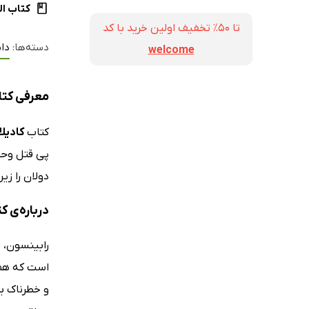
کتاب ال
تا ۵۰٪ تخفیف اولین خرید با کد
دسته‌ها:
داس
welcome
معرفی کتاب
کتاب
کادیل
پی قتل وحش
دولان را زی
درباره‌ی ک
است که همس
و خطرناک بو