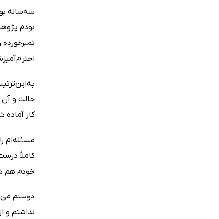
سه‌ساله بود
بودم پژوهش
تمبرخورده 
احترام‌آمیز
به‌این‌ترت
حالت و آن ا
کار آماده ش
مسئله‌ام ر
کاملاً درس
خودم هم ش
دوستم می‌خ
نداشتم و ا