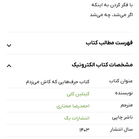
با فکر کردن به اینکه
اگر می‌شد، چه می‌شد
فهرست مطالب کتاب
مقدمۀ مترجم
مشخصات کتاب الکترونیک
یادداشت نویسنده
فصل اول: نجات خودم
عنوان کتاب
کتاب حرف‌هایی که کاش می‌زدم
فصل دو: هیچ‌وقت نخواهی دانست
نویسنده
کیتلین کلی
فصل سه: صفحات تاریک‌تر
مترجم
احمدرضا مختاری
فصل چهار: فهمیدن
ناشر چاپی
انتشارات یک
فصل پنج: پرسش‌های این دنیای کوچک
سال انتشار
۱۴۰۳