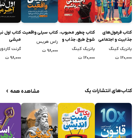
کتاب فرمول‌های
کتاب چطور محبوب،
کتاب سیلی واقعیت
کتاب اول نب
جذابیت و اجتماعی
شوخ طبع، جذاب و
میشی
راس هریس
شدن و رسیدن به
اجتماعی باشیم
پاتریک کینگ
پاتریک کینگ
گرنت کاردو
۹۸,۰۰۰ ت
دوستی‌های عمیق
۱۲۰,۰۰۰ ت
۱۲۰,۰۰۰ ت
۹۸,۰۰۰ ت
›
کتاب‌های انتشارات یک
مشاهده همه