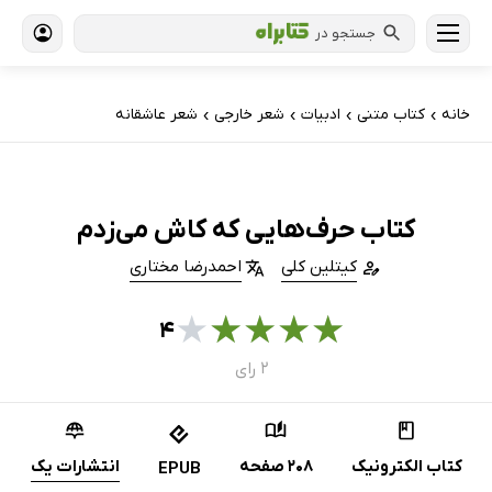
جستجو در
خانه
کتاب‌ متنی
ادبیات
شعر خارجی
شعر عاشقانه
›
›
›
›
کتاب حرف‌هایی که کاش می‌زدم
کیتلین کلی
احمدرضا مختاری
★
★
★
★
★
۴
۲ رای
کتاب الکترونیک
208 صفحه
انتشارات یک
EPUB