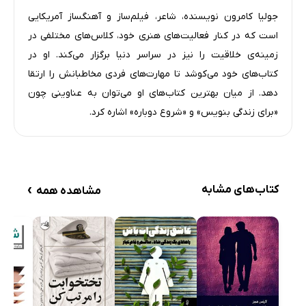
هفته پنجم: دعوت از استقامت
جولیا کامرون نویسنده، شاعر، فیلم‌ساز و آهنگساز آمریکایی
جادوی طبیعت
است که در کنار فعالیت‌های هنری خود، کلاس‌های مختلفی در
بهره‌بردن از حمایت الهی
زمینه‌ی خلاقیت را نیز در سراسر دنیا برگزار می‌کند. او در
هدایت لحظه‌به‌لحظه
کتاب‌های خود می‌کوشد تا مهارت‌های فردی مخاطبانش را ارتقا
قدرت سپاسگزاری
دهد. از میان بهترین کتاب‌های او می‌توان به عناوینی چون
هفته ششم: دعوت از تعهد
«برای زندگی بنویس» و «شروع دوباره» اشاره کرد.
دعا
آرامش یک شبکه پشتیبان
حفظ ایمان
›
کتاب‌های مشابه
مشاهده همه
قدرت راه‌رفتن
خیرخواهی رهنمود
درباره نویسنده