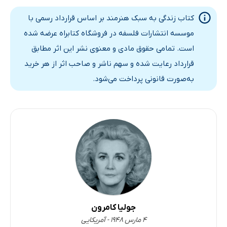
تصمیمات هدایت شده
هفته سوم: دعوت از آرامش
کتاب زندگی به سبک هنرمند بر اساس قرارداد رسمی با
رهنمون به شکیبایی
موسسه انتشارات فلسفه در فروشگاه کتابراه عرضه شده
است. تمامی حقوق مادی و معنوی نشر این اثر مطابق
پذیرش خوبی‌ها
قرارداد رعایت شده و سهم ناشر و صاحب اثر از هر خرید
آرامش‌بخشی رهنمود
به‌صورت قانونی پرداخت می‌شود.
پشتیبانی اتصال
تعیین حدومرزها
هفته چهارم: دعوت از خوش‌بینی
هدایت به‌ سوی بخشش خود
هدایت‌شده به سوی امید
در دست گرفتن کنترل
اتکا به رهنمود
ثبات رهنمود
جولیا کامرون
رهنمود و هنر
۴ مارس ۱۹۴۸ - آمریکایی