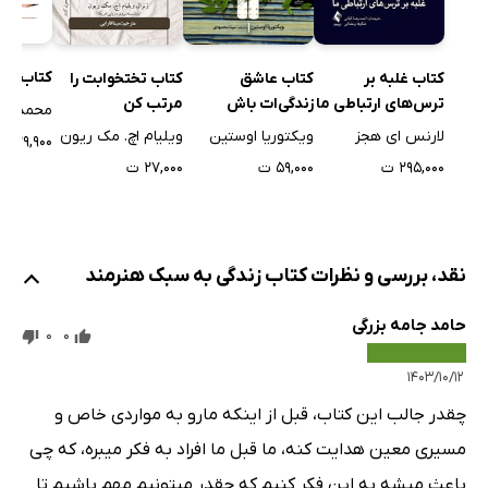
کتاب شف
کتاب غلبه بر
کتاب عاشق
کتاب تختخوابت را
ترس‌های ارتباطی ما
زندگی‌ات باش
مرتب کن
محمد جول
لارنس ای هجز
ویکتوریا اوستین
ویلیام اچ. مک ریون
۲۹,۹۰۰ ت
۲۹۵,۰۰۰ ت
۵۹,۰۰۰ ت
۲۷,۰۰۰ ت
نقد، بررسی و نظرات کتاب زندگی به سبک هنرمند
حامد جامه بزرگی
0
0
۱۴۰۳/۱۰/۱۲
چقدر جالب این کتاب، قبل از اینکه مارو به مواردی خاص و
مسیری معین هدایت کنه، ما قبل ما افراد به فکر میبره، که چی
باعث میشه به این فکر کنیم که چقدر میتونیم مهم باشیم تا