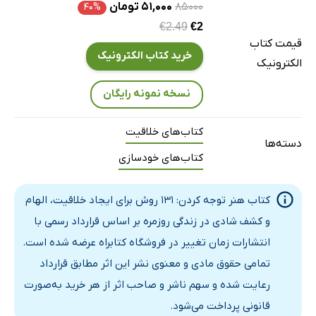
از یک پنجره به بیرون نگاه کنید
۸۵۰۰۰
۵۱,۰۰۰ تومان
۴۰%
€2.49
€2
موارد آشنا را دوباره قاب کنید
قیمت کتاب
خیلی، خیلی آهسته نگاه کنید
خرید کتاب الکترونیک
الکترونیک
بارها و بارها نگاه کنید
نسخه نمونه رایگان
بازیBuy، Burn یا Steal را انجام دهید
همه چیز را بررسی کنید، نه فقط یک اثر هنری را
کتاب‌های خلاقیت
به دنبال ایرادات باشید
دسته‌ها
کتاب‌های خودسازی
نگهبانان را زیر نظر بگیرید
به اسامی اهداکنندگان توجه کنید
کتاب هنر توجه کردن: 131 روش برای ایجاد خلاقیت، الهام
رفتار سایر بازدیدکنندگان را مطالعه کنید
و کشف شادی در زندگی روزمره بر اساس قرارداد رسمی با
به گفتگوی بین بازدیدکنندگان یا آنچه کارکنان به آن‌ها
انتشارات زمان تغییر در فروشگاه کتابراه عرضه شده است.
می‌گویند گوش دهید
تمامی حقوق مادی و معنوی نشر این اثر مطابق قرارداد
یک فعالیت غیرمرتبط انجام دهید
رعایت شده و سهم ناشر و صاحب اثر از هر خرید به‌صورت
به اشیایی توجه کنید که می‌توانند یک اثر هنری باشند
قانونی پرداخت می‌شود.