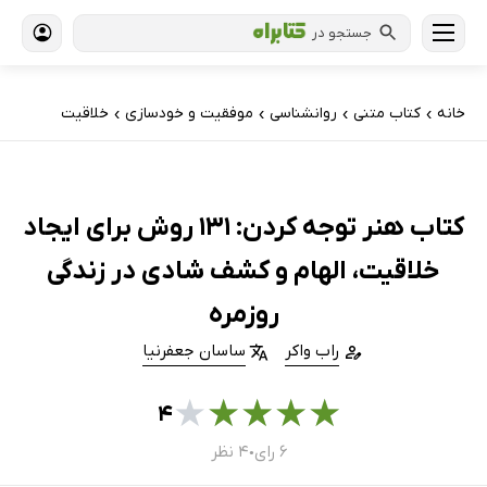
جستجو در
خانه
کتاب‌ متنی
روانشناسی
موفقیت و خودسازی
خلاقیت
›
›
›
›
کتاب هنر توجه کردن: 131 روش برای ایجاد
خلاقیت، الهام و کشف شادی در زندگی
روزمره
راب واکر
ساسان جعفرنیا
★
★
★
★
★
۴
۶ رای
۴ نظر
●