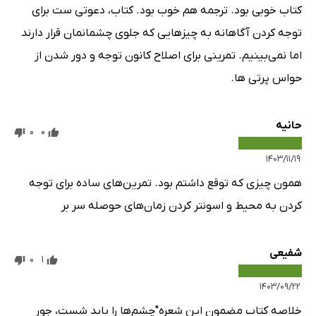
یک تور بویایی انجام دهید
کتاب خوبی بود. ترجمه هم خوب بود. کتاب، دعوتی ست برای
به چیزهایی که متوجه می‌شوید (و نمی‌شوید) توجه کنید
توجه کردن آگاهانه به چیزهایی که جلوی چشمانمان قرار دارند
مقیاس را تغییر دهید
اما نمی‌بینیم. تمرینی برای اصلاح کانون توجه و دور شدن از
مقیاس (زمان) را تغییر دهید
حواس پرتی ها.
به دنیای خود با ارواح خدا رنگ بدهید
پاک کننده ذهن را امتحان کنید
حانیه
0
0
سکوت دیجیتالی را تمرین کنید
۱۴۰۳/۱۱/۱۹
به شکار اینفراتین بروید
همون چیزی که توقع داشتم بود. تمرین‌های ساده برای توجه
3: مکان‌هایی برای بازدید
کردن به محیط و اسونتر کردن زمان‌های حوصله سر بر
به دنبال بناهای متروکه و خرابه‌ها باشید
یک جا بایستید
شفیعی
بدون دوربین به عکاسی بروید
0
1
با یک متخصص قدم بزنید
۱۴۰۳/۰۹/۲۲
سرنخ‌های خیالی را شناسایی کنید
خلاصه کتاب مضمون این شعره"چشم‌ها را باید شست، جور