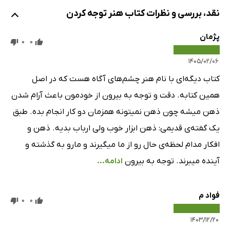
چیزی را پیدا کنید که دنبالش نبودید
نقد، بررسی و نظرات کتاب هنر توجه کردن
2: حس کردن
پژمان
4 دقیقه و 33 ثانیه
0
0
سکوت را دنبال کنید
۱۴۰۵/۰۲/۰۶
پروفایل صوتی خود را نظارت کنید
کتاب دیگه‌ای با نام هنر چشم‌های آگاه هست که در اصل
یک موجودی صوتی تهیه کنید
همین کتابه. دقت و توجه به بیرون از خودمون باعث آرام شدن
هر روز را مرور کنید
ذهن میشه چون ذهن نمیتونه همزمان دو کار انجام بده. طبق
به صورت انتخابی گوش کنید
یک گفته‌ی قدیمی: ذهن ابزار خوب ولی ارباب بدیه. ذهن و
در شکار یک صدا باشید
افکار مدام لحظه‌ی حال رو از ما میگیرند و مارو به گذشته و
در شکار یک احساس باشید
آینده میبرند. توجه به بیرون
ادامه...
یک عکس صوتی بگیرید
عمیق گوش کنید
فواد م
0
0
یک نقشه صدا بسازید
یک نقشه حسی تهیه کنید
۱۴۰۳/۱۲/۲۰