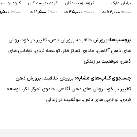
خود
شخصی
شخصی
یک موجودی غیرمادی تهیه کنید
برایان مارک
گروه نویسندگان
گروه نویسندگان
گروه نویسن
۵۷,۰۰۰ ت
۴۵,۰۰۰ ت
۱۹,۵۰۰ ت
۱۹,۵۰۰ 
۶۵۰۰۰
۶۵۰۰۰
۷۵۰۰۰
۹۵۰۰۰
یک موجودی از جزئیات تهیه کنید
بپرسید: چطور شد که اینطور شد؟
تگ‌ها و برچسب‌ها را بخوانید
برچسب‌ها:
پرورش خلاقیت
،
پرورش ذهن
،
تغییر در خود
،
روش
یک نقشه شخصی بسازید
های ذهن آگاهی
،
جادوی تمرکز فکر
،
توسعه فردی
،
توانایی های
یک لیست هفتگی داشته باشید
ذهن
،
موفقیت در زندگی
از خماری‌تان لذت ببرید
یک دوش آگاهانه بگیرید
جستجوی کتاب‌های مشابه:
پرورش خلاقیت
،
پرورش ذهن
،
یک سنگ را مورد بررسی قرار دهید
تغییر در خود
،
روش های ذهن آگاهی
،
جادوی تمرکز فکر
،
توسعه
با یک سنگ همذات پنداری کنید
فردی
،
توانایی های ذهن
،
موفقیت در زندگی
با یک شیء مصاحبه کنید
حواس‌پرتی را در آغوش بگیرید
موارد بی ارزش را ارزشمند بشمارید
ماه را رصد کنید